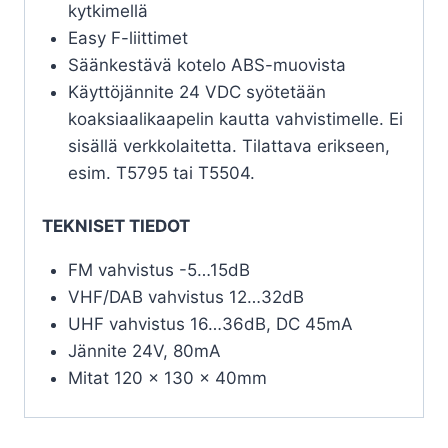
kytkimellä
Easy F-liittimet
Säänkestävä kotelo ABS-muovista
Käyttöjännite 24 VDC syötetään
koaksiaalikaapelin kautta vahvistimelle. Ei
sisällä verkkolaitetta. Tilattava erikseen,
esim. T5795 tai T5504.
TEKNISET TIEDOT
FM vahvistus -5…15dB
VHF/DAB vahvistus 12…32dB
UHF vahvistus 16…36dB, DC 45mA
Jännite 24V, 80mA
Mitat 120 x 130 x 40mm