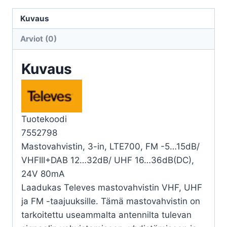
FM
/
Kuvaus
VHFIII+DAB
Arviot (0)
/
UHF
Kuvaus
määrä
Tuotekoodi
7552798
Mastovahvistin, 3-in, LTE700, FM -5…15dB/
VHFIII+DAB 12…32dB/ UHF 16…36dB(DC),
24V 80mA
Laadukas Televes mastovahvistin VHF, UHF
ja FM -taajuuksille. Tämä mastovahvistin on
tarkoitettu useammalta antennilta tulevan