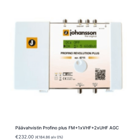
Päävahvistin Profino plus FM+1xVHF+2xUHF AGC
€
232.00
(
€
184.86
alv 0%)