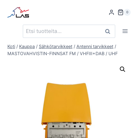
Siirry
sisältöön
0
Etsi:
Haku
Koti
/
Kauppa
/
Sähkötarvikkeet
/
Antenni tarvikkeet
/
MASTOVAHVISTIN-FINNSAT FM / VHFIII+DAB / UHF