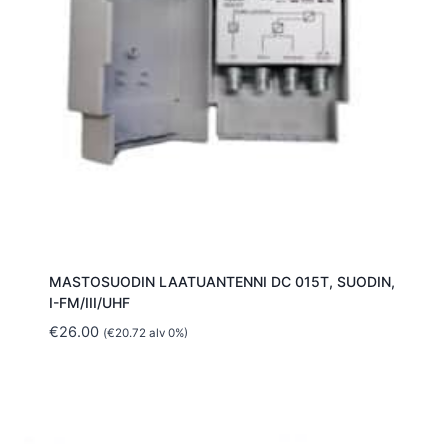
MASTOSUODIN LAATUANTENNI DC 015T, SUODIN,
I-FM/III/UHF
€
26.00
(
€
20.72
alv 0%)