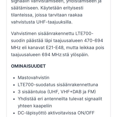
signaalin vahvistamiseen, yhdistämiseen ja
säätämiseen. Käytetään erityisesti
tilanteissa, joissa tarvitaan raakaa
vahvistusta UHF-taajuuksilla.
Vahvistimen sisäänrakennettu LTE700-
suodin päästää läpi taajuusalueen 470-694
MHz eli kanavat E21-E48, mutta leikkaa pois
taajuusalueen 694 MHz:stä ylöspäin.
OMINAISUUDET
Mastovahvistin
LTE700-suodatus sisäänrakennettuna
3 sisääntuloa (UHF, VHF+DAB ja FM)
Yhdistää eri antenneilta tulevat signaalit
yhteen kaapeliin
DC-läpisyöttö aktivoitavissa ON/OFF