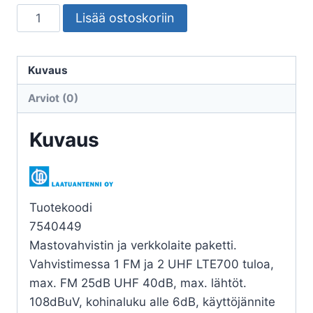
MASTOVAHVISTIN
Lisää ostoskoriin
LA-
ANT
FM/UHF/UHF
Kuvaus
JA
Arviot (0)
VERKKOLAITE
määrä
Kuvaus
Tuotekoodi
7540449
Mastovahvistin ja verkkolaite paketti.
Vahvistimessa 1 FM ja 2 UHF LTE700 tuloa,
max. FM 25dB UHF 40dB, max. lähtöt.
108dBuV, kohinaluku alle 6dB, käyttöjännite