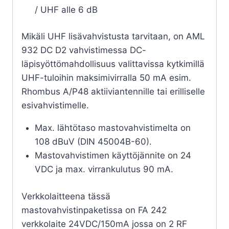
/ UHF alle 6 dB
Mikäli UHF lisävahvistusta tarvitaan, on AML
932 DC D2 vahvistimessa DC-
läpisyöttömahdollisuus valittavissa kytkimillä
UHF-tuloihin maksimivirralla 50 mA esim.
Rhombus A/P48 aktiiviantennille tai erilliselle
esivahvistimelle.
Max. lähtötaso mastovahvistimelta on
108 dBuV (DIN 45004B-60).
Mastovahvistimen käyttöjännite on 24
VDC ja max. virrankulutus 90 mA.
Verkkolaitteena tässä
mastovahvistinpaketissa on FA 242
verkkolaite 24VDC/150mA jossa on 2 RF