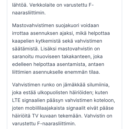
lähtöä. Verkkolaite on varustettu F-
naarasliittimin.
Mastovahvistimen suojakuori voidaan
irrottaa asennuksen ajaksi, mikä helpottaa
kaapelien kytkemistä sekä vahvistimen
säätämistä. Lisäksi mastovahvistin on
saranoitu muoviseen takakanteen, joka
edelleen helpottaa asentamista, antaen
liittimien asennukselle enemmän tilaa.
Vahvistimen runko on jämäkkää silumiinia,
joka estää ulkopuolisten häiriöiden; kuten
LTE signaalien pääsyn vahvistimen koteloon,
joten mobiililaajakaista signaalit eivät pääse
häiriöitä TV kuvaan tekemään. Vahvistin on
varustettu F-naarasliittimin.