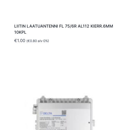
LIITIN LAATUANTENNI FL 75/6R AL112 KIERR.6MM
10KPL
€
1.00
(
€
0.80
alv 0%)