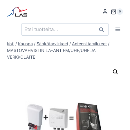
Siirry
sisältöön
0
Etsi:
Haku
Koti
/
Kauppa
/
Sähkötarvikkeet
/
Antenni tarvikkeet
/
MASTOVAHVISTIN LA-ANT FM/UHF/UHF JA
VERKKOLAITE