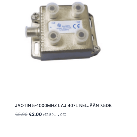
JAOTIN 5-1000MHZ LAJ 407L NELJÄÄN 7.5DB
Alkuperäinen
Nykyinen
€
5.00
€
2.00
(
€
1.59
alv 0%)
hinta
hinta
oli:
on:
€5.00.
€2.00.