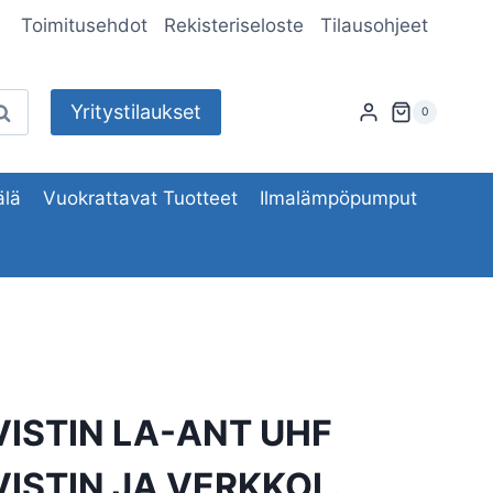
Toimitusehdot
Rekisteriseloste
Tilausohjeet
Yritystilaukset
aku
0
lä
Vuokrattavat Tuotteet
Ilmalämpöpumput
ISTIN LA-ANT UHF
STIN JA VERKKOL.