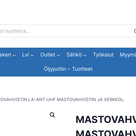
i:
H
akeri
Lvi
Outlet
Sähkö
Työkalut
Myymä
Öljypoltin – Tuotteet
OVAHVISTIN LA-ANT UHF MASTOVAHVISTIN JA VERKKOL.
MASTOVAHV
MASTOVAHVI