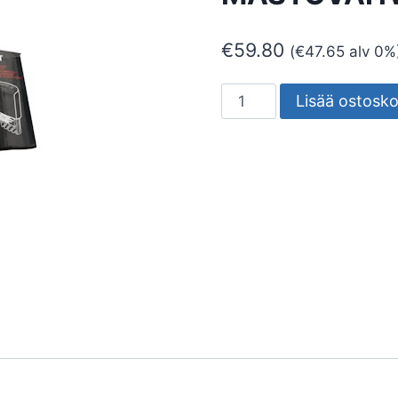
€
59.80
(
€
47.65
alv 0%
MASTOVAHVISTIN
Lisää ostosko
LA-
ANT
UHF
MASTOVAHVISTIN
JA
VERKKOL.
määrä