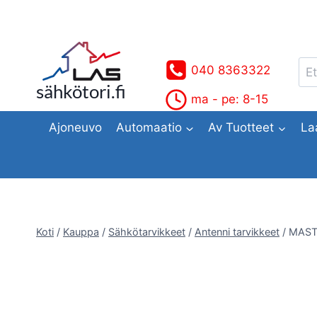
Siirry
sisältöön
Ets
040 8363322
sähkötori.fi
ma - pe: 8-15
Ajoneuvo
Automaatio
Av Tuotteet
La
Koti
/
Kauppa
/
Sähkötarvikkeet
/
Antenni tarvikkeet
/
MAST