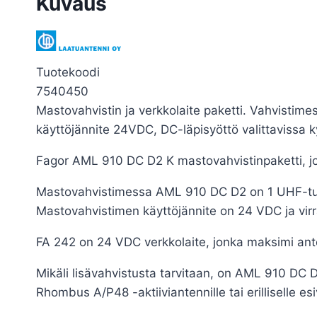
Kuvaus
Tuotekoodi
7540450
Mastovahvistin ja verkkolaite paketti. Vahvistim
käyttöjännite 24VDC, DC-läpisyöttö valittavissa ky
Fagor AML 910 DC D2 K mastovahvistinpaketti, j
Mastovahvistimessa AML 910 DC D2 on 1 UHF-tulo
Mastovahvistimen käyttöjännite on 24 VDC ja vir
FA 242 on 24 VDC verkkolaite, jonka maksimi antov
Mikäli lisävahvistusta tarvitaan, on AML 910 DC 
Rhombus A/P48 -aktiiviantennille tai erilliselle es