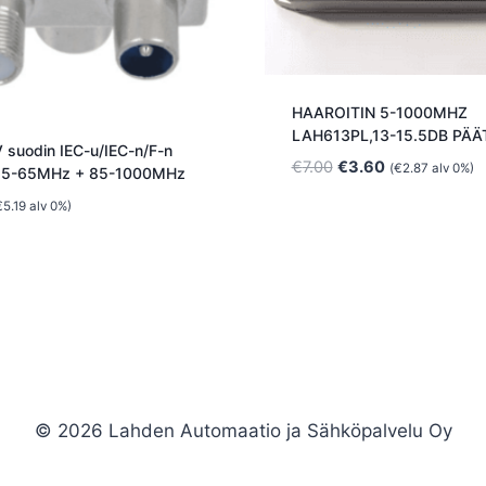
HAAROITIN 5-1000MHZ
LAH613PL,13-15.5DB PÄ
 suodin IEC-u/IEC-n/F-n
Alkuperäinen
Nykyinen
€
7.00
€
3.60
(
€
2.87
alv 0%)
 5-65MHz + 85-1000MHz
hinta
hinta
€
5.19
alv 0%)
oli:
on:
€7.00.
€3.60.
© 2026 Lahden Automaatio ja Sähköpalvelu Oy