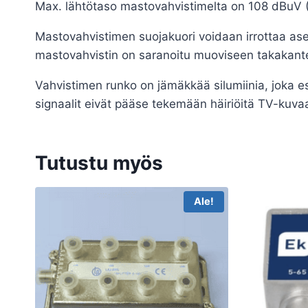
Max. lähtötaso mastovahvistimelta on 108 dBuV
Mastovahvistimen suojakuori voidaan irrottaa ase
mastovahvistin on saranoitu muoviseen takakante
Vahvistimen runko on jämäkkää silumiinia, joka es
signaalit eivät pääse tekemään häiriöitä TV-kuvaa
Tutustu myös
Ale!