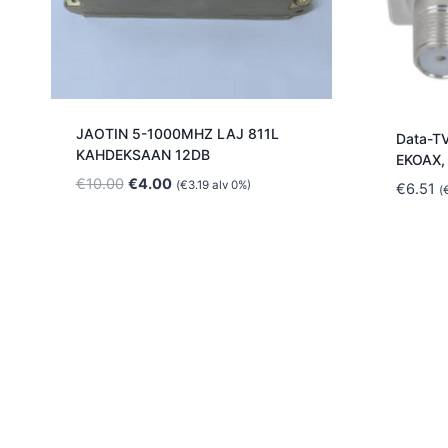
JAOTIN 5-1000MHZ LAJ 811L
Data-TV
KAHDEKSAAN 12DB
EKOAX,
Alkuperäinen
Nykyinen
€
10.00
€
4.00
(
€
3.19
alv 0%)
€
6.51
(
hinta
hinta
oli:
on:
€10.00.
€4.00.