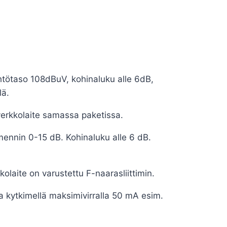
htötaso 108dBuV, kohinaluku alle 6dB,
lä.
erkkolaite samassa paketissa.
ennin 0-15 dB. Kohinaluku alle 6 dB.
laite on varustettu F-naarasliittimin.
a kytkimellä maksimivirralla 50 mA esim.