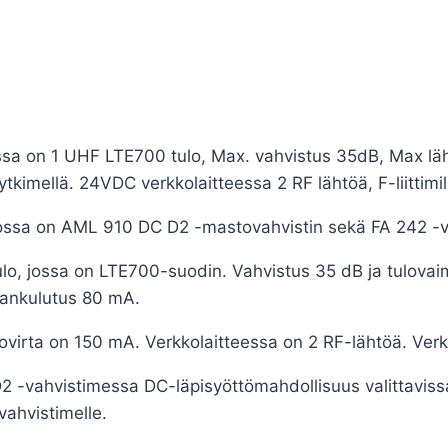
essa on 1 UHF LTE700 tulo, Max. vahvistus 35dB, Max lä
tkimellä. 24VDC verkkolaitteessa 2 RF lähtöä, F-liittimil
ossa on AML 910 DC D2 -mastovahvistin sekä FA 242 -v
, jossa on LTE700-suodin. Vahvistus 35 dB ja tulovaim
rankulutus 80 mA.
irta on 150 mA. Verkkolaitteessa on 2 RF-lähtöä. Verkko
D2 -vahvistimessa DC-läpisyöttömahdollisuus valittaviss
ivahvistimelle.