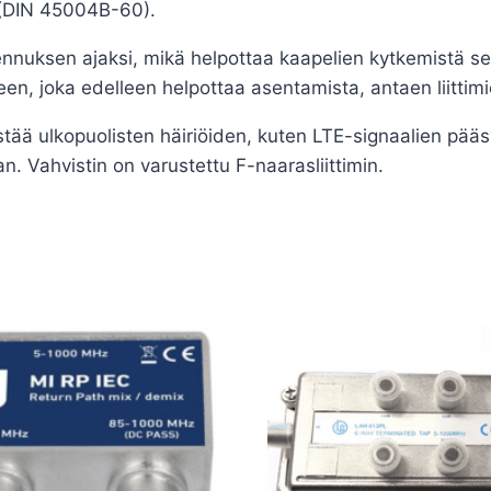
 (DIN 45004B-60).
nnuksen ajaksi, mikä helpottaa kaapelien kytkemistä se
en, joka edelleen helpottaa asentamista, antaen liitti
tää ulkopuolisten häiriöiden, kuten LTE-signaalien pääsy
n. Vahvistin on varustettu F-naarasliittimin.