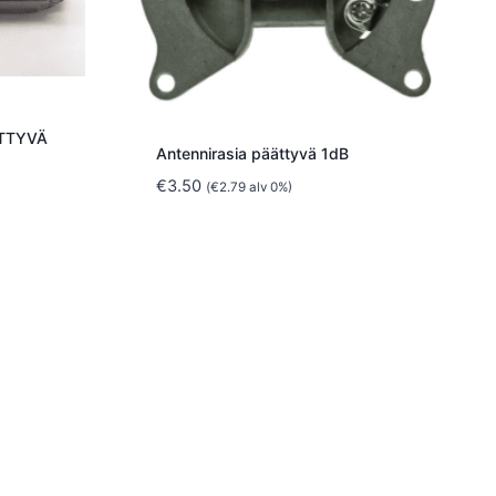
ÄTTYVÄ
Antennirasia päättyvä 1dB
€
3.50
(
€
2.79
alv 0%)