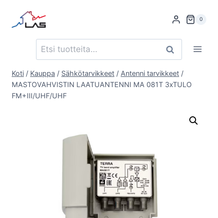
Siirry
sisältöön
0
Etsi:
Haku
Koti
/
Kauppa
/
Sähkötarvikkeet
/
Antenni tarvikkeet
/
MASTOVAHVISTIN LAATUANTENNI MA 081T 3xTULO
FM+III/UHF/UHF