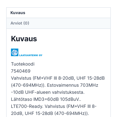
MA
081T
Kuvaus
3xTULO
Arviot (0)
FM+III/UHF/UHF
määrä
Kuvaus
Tuotekoodi
7540469
Vahvistus (FM+VHF III 8-20dB, UHF 15-28dB
(470-694MHz)). Estovaimennus 703MHz
-10dB UHF-alueen vahvistuksesta.
Lähtötaso IMD3=60dB 105dBuV..
LTE700-Ready. Vahvistus (FM+VHF III 8-
20dB, UHF 15-28dB (470-694MHz)).