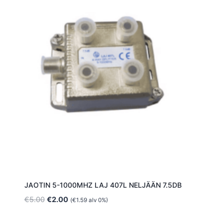
JAOTIN 5-1000MHZ LAJ 407L NELJÄÄN 7.5DB
Alkuperäinen
Nykyinen
€
5.00
€
2.00
(
€
1.59
alv 0%)
hinta
hinta
oli:
on: