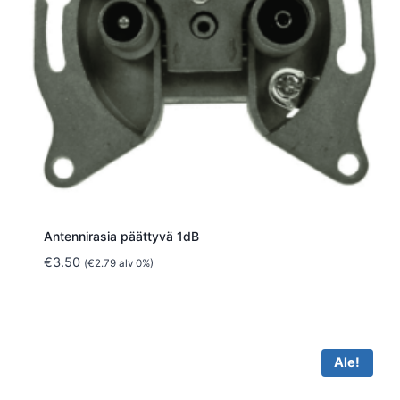
Antennirasia päättyvä 1dB
€
3.50
(
€
2.79
alv 0%)
Ale!