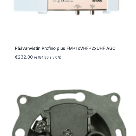
Päävahvistin Profino plus FM+1xVHF+2xUHF AGC
€
232.00
(
€
184.86
alv 0%)