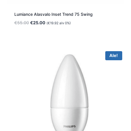
Lumiance Alasvalo Inset Trend 75 Swing
Alkuperäinen
Nykyinen
€
55.00
€
25.00
(
€
19.92
alv 0%)
hinta
hinta
oli:
on:
€55.00.
€25.00.
Ale!