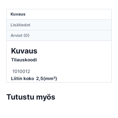
harmaa
2,5mm²
Kuvaus
1012
Lisätiedot
/
1010012
Arviot (0)
määrä
Kuvaus
Tilauskoodi
1010012
Liitin koko 2,5(mm²)
Tutustu myös