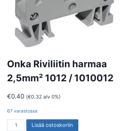
Onka Riviliitin harmaa
2,5mm² 1012 / 1010012
€
0.40
(
€
0.32
alv 0%)
67 varastossa
Onka
Lisää ostoskoriin
Riviliitin