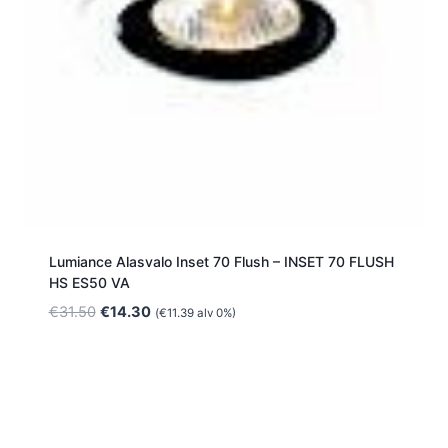
Lumiance Alasvalo Inset 70 Flush – INSET 70 FLUSH
HS ES50 VA
Alkuperäinen
Nykyinen
€
31.50
€
14.30
(
€
11.39
alv 0%)
hinta
hinta
oli:
on:
€31.50.
€14.30.