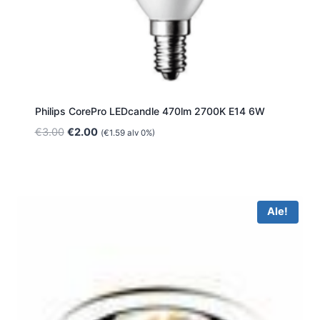
Philips CorePro LEDcandle 470lm 2700K E14 6W
Alkuperäinen
Nykyinen
€
3.00
€
2.00
(
€
1.59
alv 0%)
hinta
hinta
oli:
on:
€3.00.
€2.00.
Ale!