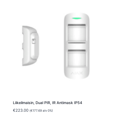
Liikeilmaisin, Dual PIR, IR Antimask IP54
€
223.00
(
€
177.69
alv 0%)