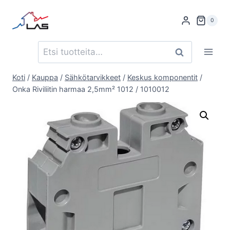
Siirry
sisältöön
0
Etsi:
Haku
Koti
/
Kauppa
/
Sähkötarvikkeet
/
Keskus komponentit
/
Onka Riviliitin harmaa 2,5mm² 1012 / 1010012