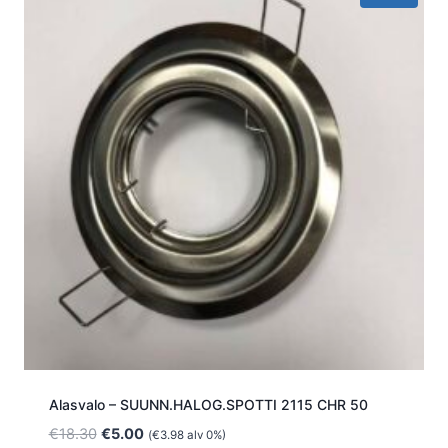
Alasvalo – SUUNN.HALOG.SPOTTI 2115 CHR 50
Alkuperäinen
Nykyinen
€
18.30
€
5.00
(
€
3.98
alv 0%)