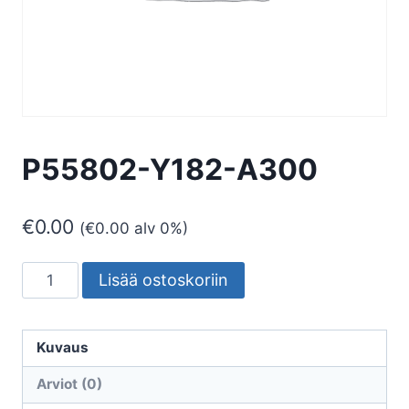
P55802-Y182-A300
€
0.00
(
€
0.00
alv 0%)
P55802-
Lisää ostoskoriin
Y182-
A300
määrä
Kuvaus
Arviot (0)