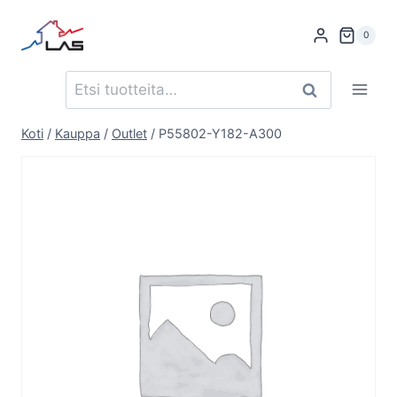
Siirry
sisältöön
0
Etsi:
Haku
Koti
/
Kauppa
/
Outlet
/
P55802-Y182-A300