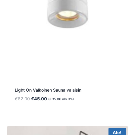
Light On Valkoinen Sauna valaisin
Alkuperäinen
Nykyinen
€
62.00
€
45.00
(
€
35.86
alv 0%)
hinta
hinta
oli:
on:
€62.00.
€45.00.
Ale!