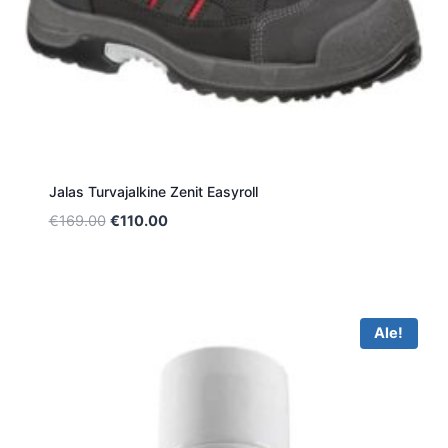
Jalas Turvajalkine Zenit Easyroll
Alkuperäinen
Nykyinen
€
169.00
€
110.00
hinta
hinta
oli:
on:
€169.00.
€110.00.
Ale!