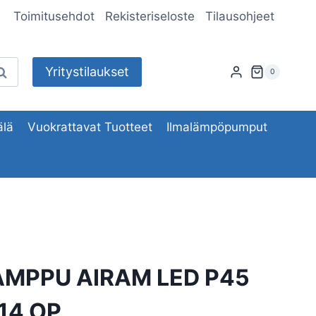
Toimitusehdot
Rekisteriseloste
Tilausohjeet
Yritystilaukset
aku
0
lä
Vuokrattavat Tuotteet
Ilmalämpöpumput
MPPU AIRAM LED P45
14 OP