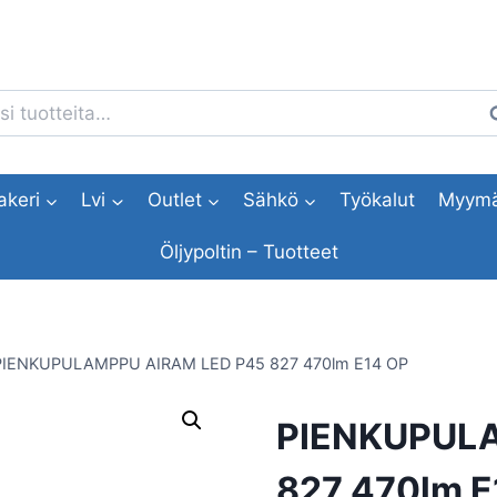
i:
H
akeri
Lvi
Outlet
Sähkö
Työkalut
Myymä
Öljypoltin – Tuotteet
PIENKUPULAMPPU AIRAM LED P45 827 470lm E14 OP
PIENKUPULA
827 470lm E