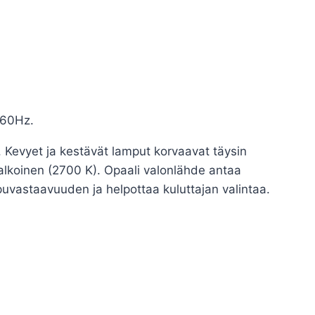
/60Hz.
n. Kevyet ja kestävät lamput korvaavat täysin
lkoinen (2700 K). Opaali valonlähde antaa
uvastaavuuden ja helpottaa kuluttajan valintaa.