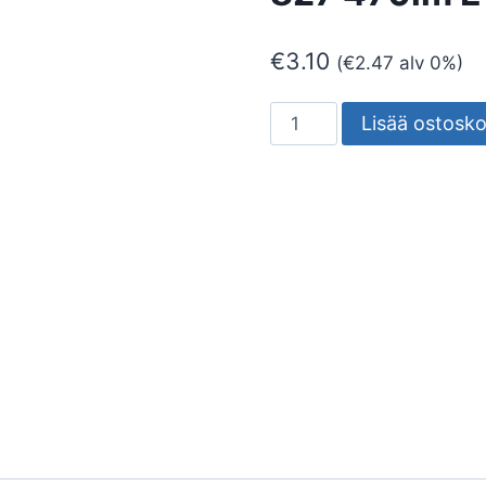
€
3.10
(
€
2.47
alv 0%)
PIENKUPULAMPPU
Lisää ostosko
AIRAM
LED
P45
827
470lm
E14
OP
määrä