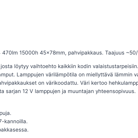
4 470lm 15000h 45x78mm, pahvipakkaus. Taajuus ~50
osta löytyy vaihtoehto kaikkiin kodin valaistustarpeisii
mput. Lamppujen värilämpötila on miellyttävä lämmin va
ahvipakkaukset on värikoodattu. Väri kertoo hehkulampp
ista sarjan 12 V lamppujen ja muuntajan yhteensopivuus.
puja.
-kannoilla.
 pakkasessa.