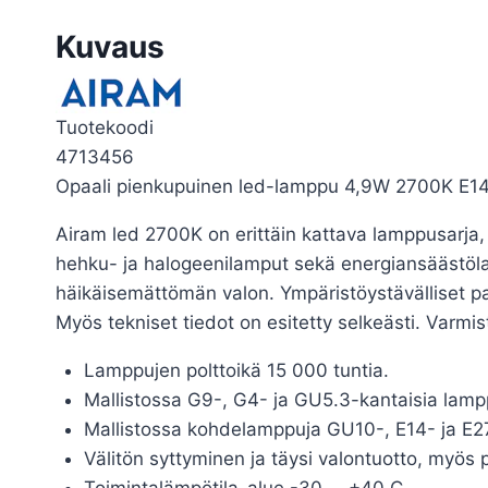
Kuvaus
Tuotekoodi
4713456
Opaali pienkupuinen led-lamppu 4,9W 2700K E1
Airam led 2700K on erittäin kattava lamppusarja, j
hehku- ja halogeenilamput sekä energiansäästöla
häikäisemättömän valon. Ympäristöystävälliset p
Myös tekniset tiedot on esitetty selkeästi. Varm
Lamppujen polttoikä 15 000 tuntia.
Mallistossa G9-, G4- ja GU5.3-kantaisia lamp
Mallistossa kohdelamppuja GU10-, E14- ja E27
Välitön syttyminen ja täysi valontuotto, myös
Toimintalämpötila-alue -30 … +40 C.