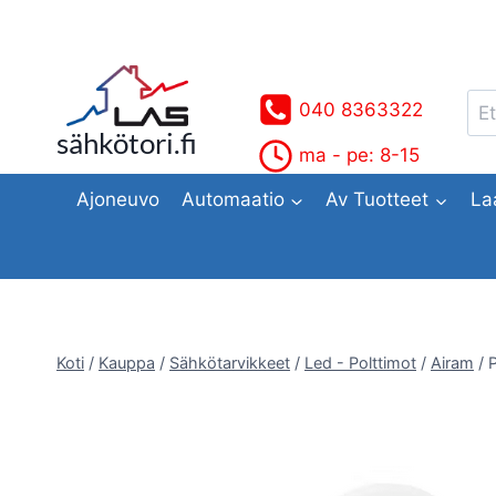
Siirry
sisältöön
Ets
040 8363322
sähkötori.fi
ma - pe: 8-15
Ajoneuvo
Automaatio
Av Tuotteet
La
Koti
/
Kauppa
/
Sähkötarvikkeet
/
Led - Polttimot
/
Airam
/