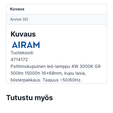
LED
FG
Kuvaus
PO
Arviot (0)
830
500LM
Kuvaus
G9
määrä
Tuotekoodi
4714172
Polttimokupuinen led-lamppu 4W 3000K G9
500lm 15000h 16x68mm, kupu lasia,
blisterpakkaus. Taajuus ~50/60Hz.
Tutustu myös