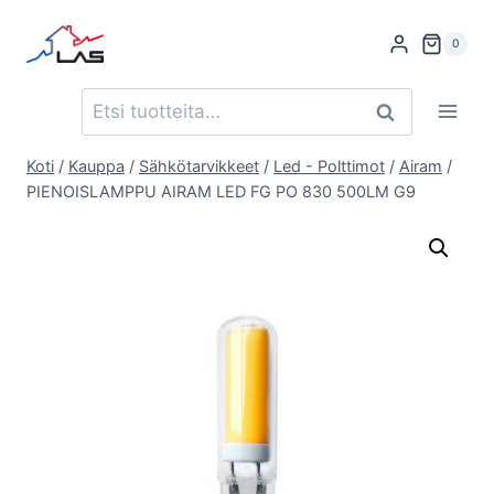
Siirry
sisältöön
0
Etsi:
Haku
Koti
/
Kauppa
/
Sähkötarvikkeet
/
Led - Polttimot
/
Airam
/
PIENOISLAMPPU AIRAM LED FG PO 830 500LM G9