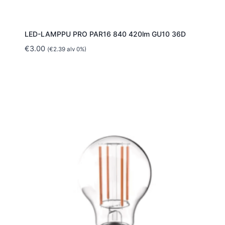
LED-LAMPPU PRO PAR16 840 420lm GU10 36D
€
3.00
(
€
2.39
alv 0%)