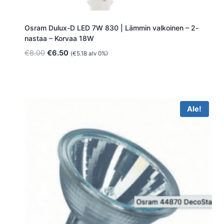
Osram Dulux-D LED 7W 830 | Lämmin valkoinen – 2-
nastaa – Korvaa 18W
Alkuperäinen
Nykyinen
€
8.00
€
6.50
(
€
5.18
alv 0%)
hinta
hinta
oli:
on:
€8.00.
€6.50.
Ale!