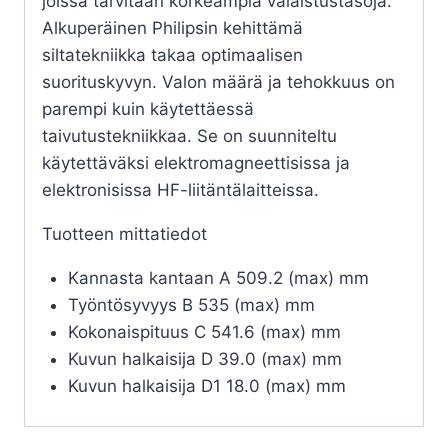
joissa tarvitaan korkeampia valaistustasoja.
Alkuperäinen Philipsin kehittämä
siltatekniikka takaa optimaalisen
suorituskyvyn. Valon määrä ja tehokkuus on
parempi kuin käytettäessä
taivutustekniikkaa. Se on suunniteltu
käytettäväksi elektromagneettisissa ja
elektronisissa HF-liitäntälaitteissa.
Tuotteen mittatiedot
Kannasta kantaan A 509.2 (max) mm
Työntösyvyys B 535 (max) mm
Kokonaispituus C 541.6 (max) mm
Kuvun halkaisija D 39.0 (max) mm
Kuvun halkaisija D1 18.0 (max) mm