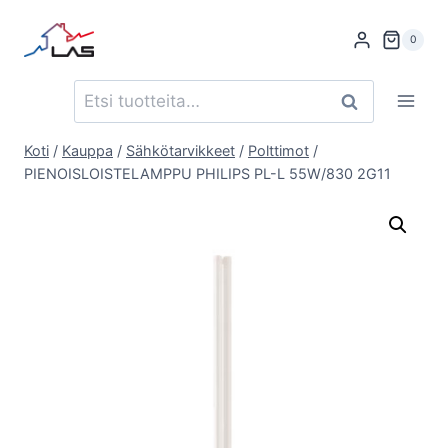
Siirry
sisältöön
0
Etsi:
Haku
Koti
/
Kauppa
/
Sähkötarvikkeet
/
Polttimot
/
PIENOISLOISTELAMPPU PHILIPS PL-L 55W/830 2G11