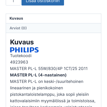
Lisää ostoskoriin
PHILIPS
PL-
L
Kuvaus
55W/830
Arviot (0)
2G11
määrä
Kuvaus
Tuotekoodi
4923963
MASTER PL-L 55W/830/4P 1CT/25 2G11
MASTER PL-L (4-nastainen)
MASTER PL-L on keski-/suuritehoinen
lineaarinen ja pienikokoinen
pistokantaloistelamppu, joka sopii yleisiin
kattovalaisimiin myymälöissä ja toimistoissa,