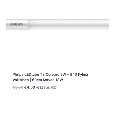
Philips LEDtube T8 Corepro 8W – 840 Kylmä
Valkoinen | 60cm Korvaa 18W
Alkuperäinen
Nykyinen
€
5.50
€
4.50
(
€
3.59
alv 0%)
hinta
hinta
oli:
on:
€5.50.
€4.50.