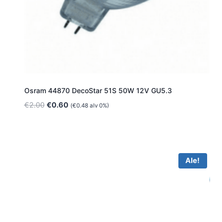
Osram 44870 DecoStar 51S 50W 12V GU5.3
Alkuperäinen
Nykyinen
€
2.00
€
0.60
(
€
0.48
alv 0%)
hinta
hinta
oli:
on:
€2.00.
€0.60.
Ale!