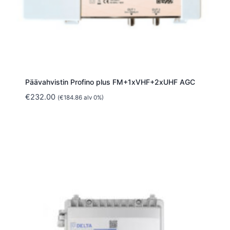
Päävahvistin Profino plus FM+1xVHF+2xUHF AGC
€
232.00
(
€
184.86
alv 0%)