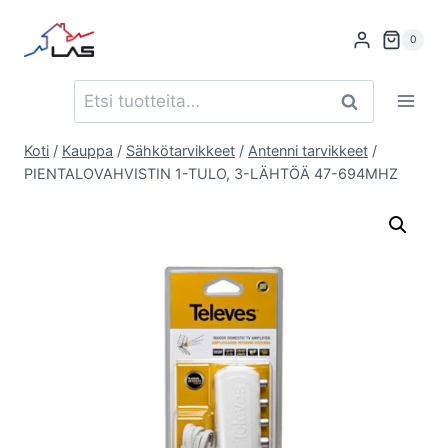
Siirry
sisältöön
0
Etsi:
Haku
Koti
/
Kauppa
/
Sähkötarvikkeet
/
Antenni tarvikkeet
/
PIENTALOVAHVISTIN 1-TULO, 3-LÄHTÖÄ 47-694MHZ