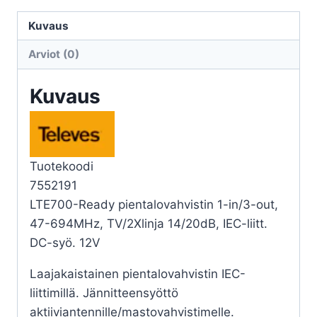
TULO,
3-
Kuvaus
LÄHTÖÄ
Arviot (0)
47-
694MHZ
Kuvaus
määrä
Tuotekoodi
7552191
LTE700-Ready pientalovahvistin 1-in/3-out,
47-694MHz, TV/2Xlinja 14/20dB, IEC-liitt.
DC-syö. 12V
Laajakaistainen pientalovahvistin IEC-
liittimillä. Jännitteensyöttö
aktiiviantennille/mastovahvistimelle.