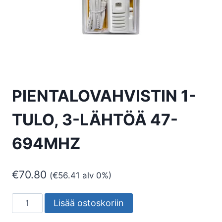
PIENTALOVAHVISTIN 1-
TULO, 3-LÄHTÖÄ 47-
694MHZ
€
70.80
(
€
56.41
alv 0%)
PIENTALOVAHVISTIN
Lisää ostoskoriin
1-