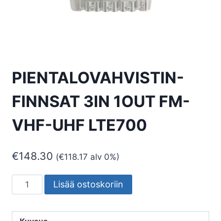
PIENTALOVAHVISTIN-
FINNSAT 3IN 1OUT FM-
VHF-UHF LTE700
€
148.30
(
€
118.17
alv 0%)
PIENTALOVAHVISTIN-
Lisää ostoskoriin
FINNSAT
3IN
1OUT