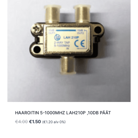
HAAROITIN 5-1000MHZ LAH210P ,10DB PÄÄT
Alkuperäinen
Nykyinen
€
4.00
€
1.50
(
€
1.20
alv 0%)
hinta
hinta
oli:
on: