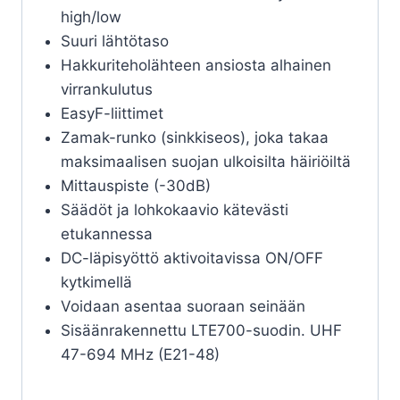
high/low
Suuri lähtötaso
Hakkuriteholähteen ansiosta alhainen
virrankulutus
EasyF-liittimet
Zamak-runko (sinkkiseos), joka takaa
maksimaalisen suojan ulkoisilta häiriöiltä
Mittauspiste (-30dB)
Säädöt ja lohkokaavio kätevästi
etukannessa
DC-läpisyöttö aktivoitavissa ON/OFF
kytkimellä
Voidaan asentaa suoraan seinään
Sisäänrakennettu LTE700-suodin. UHF
47-694 MHz (E21-48)