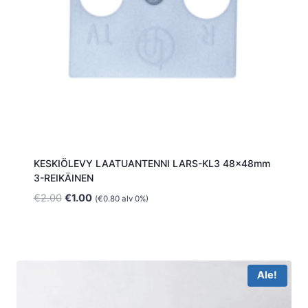
KESKIÖLEVY LAATUANTENNI LARS-KL3 48x48mm
3-REIKÄINEN
Alkuperäinen
Nykyinen
€
2.00
€
1.00
(
€
0.80
alv 0%)
hinta
hinta
oli:
on:
€2.00.
€1.00.
Ale!