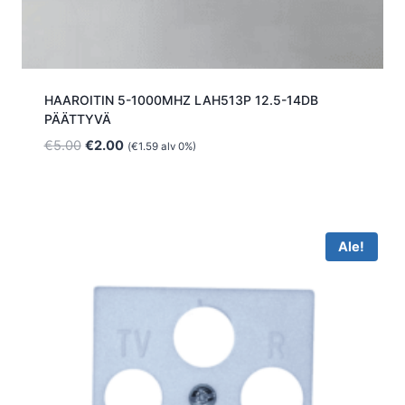
HAAROITIN 5-1000MHZ LAH513P 12.5-14DB
PÄÄTTYVÄ
Alkuperäinen
Nykyinen
€
5.00
€
2.00
(
€
1.59
alv 0%)
hinta
hinta
oli:
on:
€5.00.
€2.00.
Ale!