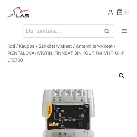
Siirry
sisältöön
0
Etsi:
Haku
Koti
/
Kauppa
/
Sähkötarvikkeet
/
Antenni tarvikkeet
/
PIENTALOVAHVISTIN-FINNSAT 3IN 1OUT FM-VHF-UHF
LTE700