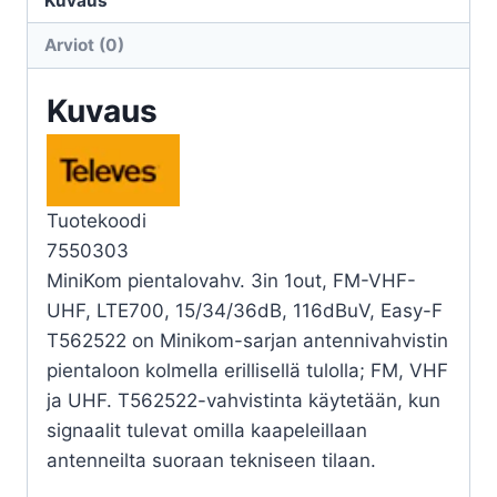
Kuvaus
FM-
Arviot (0)
VHF-
UHF
Kuvaus
LTE700
määrä
Tuotekoodi
7550303
MiniKom pientalovahv. 3in 1out, FM-VHF-
UHF, LTE700, 15/34/36dB, 116dBuV, Easy-F
T562522 on Minikom-sarjan antennivahvistin
pientaloon kolmella erillisellä tulolla; FM, VHF
ja UHF. T562522-vahvistinta käytetään, kun
signaalit tulevat omilla kaapeleillaan
antenneilta suoraan tekniseen tilaan.