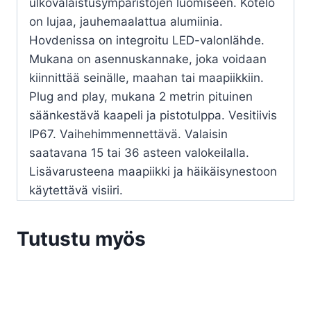
ulkovalaistusympäristöjen luomiseen. Kotelo
on lujaa, jauhemaalattua alumiinia.
Hovdenissa on integroitu LED-valonlähde.
Mukana on asennuskannake, joka voidaan
kiinnittää seinälle, maahan tai maapiikkiin.
Plug and play, mukana 2 metrin pituinen
säänkestävä kaapeli ja pistotulppa. Vesitiivis
IP67. Vaihehimmennettävä. Valaisin
saatavana 15 tai 36 asteen valokeilalla.
Lisävarusteena maapiikki ja häikäisynestoon
käytettävä visiiri.
Tutustu myös