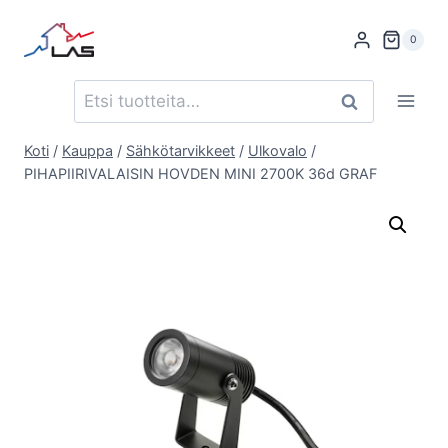
Siirry
sisältöön
0
Etsi:
Haku
Koti
/
Kauppa
/
Sähkötarvikkeet
/
Ulkovalo
/
PIHAPIIRIVALAISIN HOVDEN MINI 2700K 36d GRAF