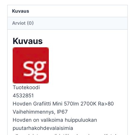
MINI
2700K
Kuvaus
36d
Arviot (0)
GRAF
määrä
Kuvaus
Tuotekoodi
4532851
Hovden Grafiitti Mini 570lm 2700K Ra>80
Vaihehimmennys, IP67
Hovden on valikoima huippuluokan
puutarhakohdevalaisimia