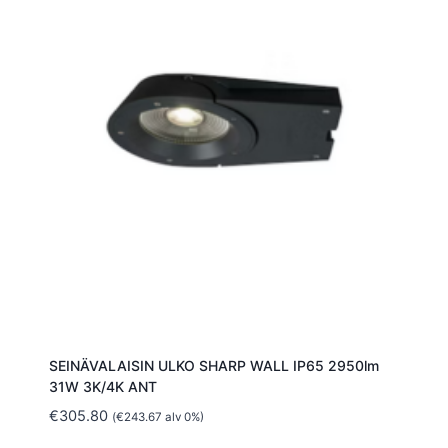
SEINÄVALAISIN ULKO SHARP WALL IP65 2950lm
31W 3K/4K ANT
€
305.80
(
€
243.67
alv 0%)