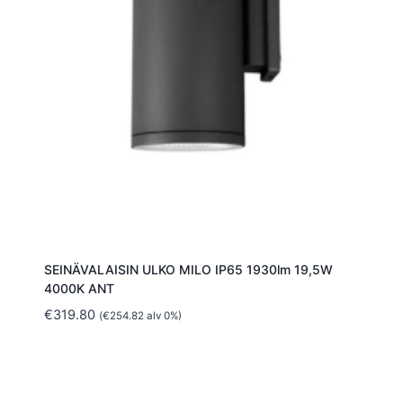
SEINÄVALAISIN ULKO MILO IP65 1930lm 19,5W
4000K ANT
€
319.80
(
€
254.82
alv 0%)