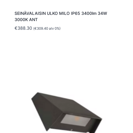
SEINÄVALAISIN ULKO MILO IP65 3400lm 34W
3000K ANT
€
388.30
(
€
309.40
alv 0%)