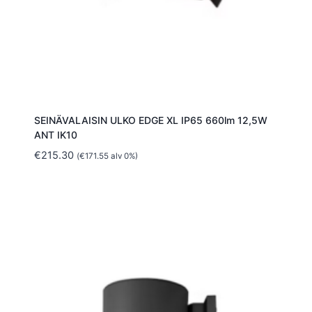
SEINÄVALAISIN ULKO EDGE XL IP65 660lm 12,5W
ANT IK10
€
215.30
(
€
171.55
alv 0%)