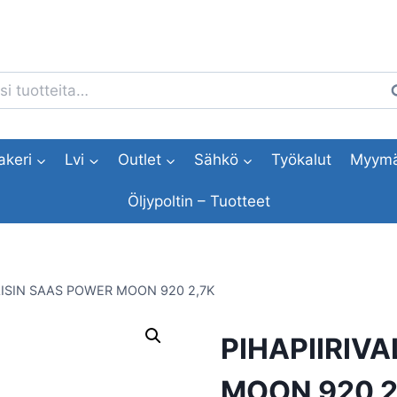
i:
H
akeri
Lvi
Outlet
Sähkö
Työkalut
Myymä
Öljypoltin – Tuotteet
AISIN SAAS POWER MOON 920 2,7K
PIHAPIIRIV
MOON 920 2