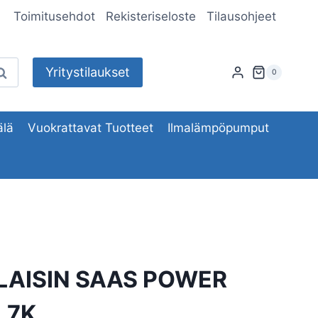
Toimitusehdot
Rekisteriseloste
Tilausohjeet
Yritystilaukset
aku
0
lä
Vuokrattavat Tuotteet
Ilmalämpöpumput
ALAISIN SAAS POWER
,7K