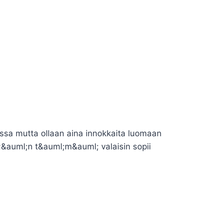
essa mutta ollaan aina innokkaita luomaan
l;&auml;n t&auml;m&auml; valaisin sopii