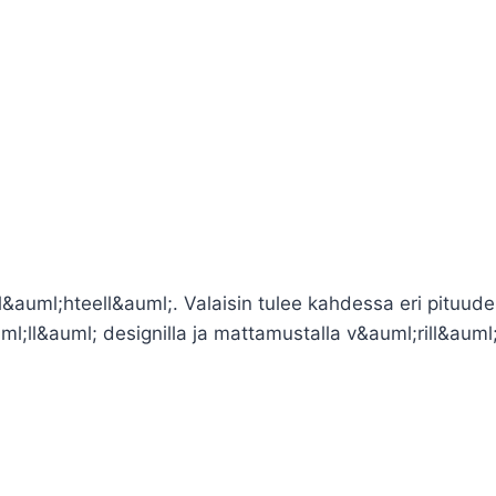
&auml;hteell&auml;. Valaisin tulee kahdessa eri pituud
ml;ll&auml; designilla ja mattamustalla v&auml;rill&aum