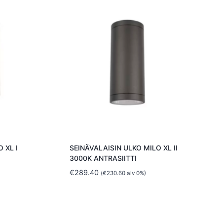
 XL I
SEINÄVALAISIN ULKO MILO XL II
3000K ANTRASIITTI
€
289.40
(
€
230.60
alv 0%)