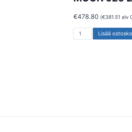
€
478.80
(
€
381.51
alv 
PIHAPIIRIVALAISIN
Lisää ostosko
SAAS
POWER
MOON
920
2,7K
määrä