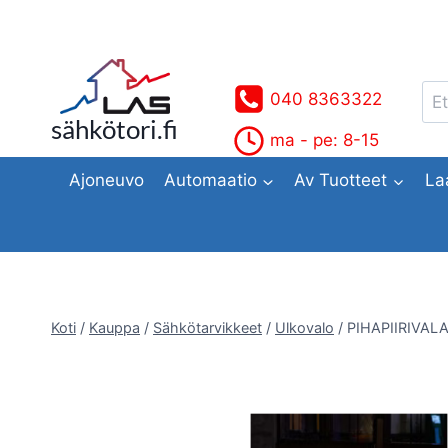
Siirry
sisältöön
Ets
040 8363322
sähkötori.fi
ma - pe: 8-15
Ajoneuvo
Automaatio
Av Tuotteet
La
Koti
/
Kauppa
/
Sähkötarvikkeet
/
Ulkovalo
/
PIHAPIIRIVAL