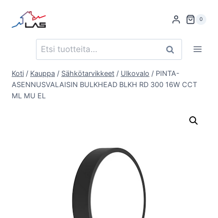
Siirry
sisältöön
0
Etsi:
Haku
Koti
/
Kauppa
/
Sähkötarvikkeet
/
Ulkovalo
/
PINTA-
ASENNUSVALAISIN BULKHEAD BLKH RD 300 16W CCT
ML MU EL