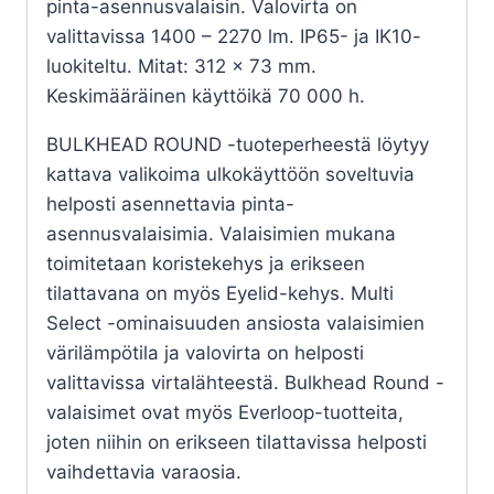
pinta-asennusvalaisin. Valovirta on
valittavissa 1400 – 2270 lm. IP65- ja IK10-
luokiteltu. Mitat: 312 x 73 mm.
Keskimääräinen käyttöikä 70 000 h.
BULKHEAD ROUND -tuoteperheestä löytyy
kattava valikoima ulkokäyttöön soveltuvia
helposti asennettavia pinta-
asennusvalaisimia. Valaisimien mukana
toimitetaan koristekehys ja erikseen
tilattavana on myös Eyelid-kehys. Multi
Select -ominaisuuden ansiosta valaisimien
värilämpötila ja valovirta on helposti
valittavissa virtalähteestä. Bulkhead Round -
valaisimet ovat myös Everloop-tuotteita,
joten niihin on erikseen tilattavissa helposti
vaihdettavia varaosia.