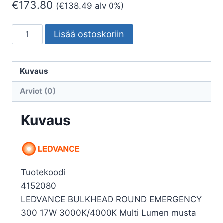
€
173.80
(
€
138.49
alv 0%)
PINTA-
Lisää ostoskoriin
ASENNUSVALAISIN
BULKHEAD
BLKH
Kuvaus
RD
Arviot (0)
300
16W
Kuvaus
CCT
ML
MU
EL
Tuotekoodi
määrä
4152080
LEDVANCE BULKHEAD ROUND EMERGENCY
300 17W 3000K/4000K Multi Lumen musta