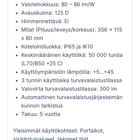
Valotehokkuus: 80 – 86 lm/W
Avauskulma: 125 D
Himmennettävä: Ei
Mitat (Pituus/leveys/korkeus): 356 x 115
x 80 mm
Kotelointiluokka: IP65 ja IK10
Keskimääräinen käyttöikä: 50 000 tuntia
(L70/B50 +25 C)
Käyttöympäristön lämpötila: +5…+45
3 tunnin käyttöaika turvavalaistustilassa
Valovirta turvavalaistustilassa: 300 lm
Automattinen turvavalaistusjärjestelmän
kunnon tarkistus
Takuu: 5 vuotta
Yleisimmät käyttökohteet: Portaikot,
sisääntuloalueet, tekniset tilat