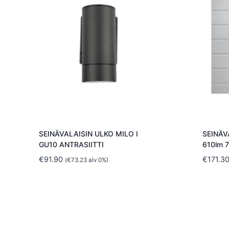
SEINÄVALAISIN ULKO MILO I
SEINÄV
GU10 ANTRASIITTI
610lm 
€
91.90
€
171.3
(
€
73.23
alv 0%)