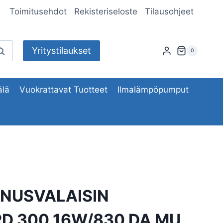
Toimitusehdot
Rekisteriseloste
Tilausohjeet
Yritystilaukset
aku
0
lä
Vuokrattavat Tuotteet
Ilmalämpöpumput
NUSVALAISIN
D 300 16W/830 DA MU