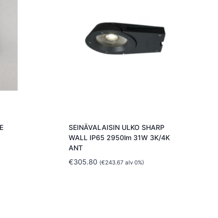
E
SEINÄVALAISIN ULKO SHARP
WALL IP65 2950lm 31W 3K/4K
ANT
€
305.80
(
€
243.67
alv 0%)