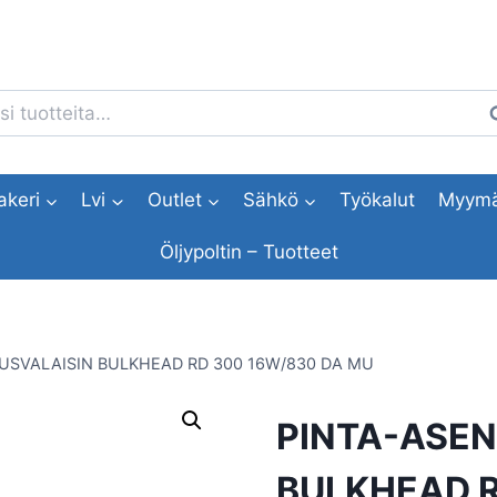
i:
H
akeri
Lvi
Outlet
Sähkö
Työkalut
Myymä
Öljypoltin – Tuotteet
USVALAISIN BULKHEAD RD 300 16W/830 DA MU
PINTA-ASEN
BULKHEAD R