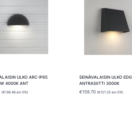
ALAISIN ULKO ARC IP65
SEINÄVALAISIN ULKO EDG
7W 4000K ANT
ANTRASIITTI 3000K
0
€
159.70
(
€
136.49
alv 0%)
(
€
127.25
alv 0%)