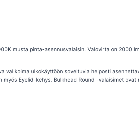
sta pinta-asennusvalaisin. Valovirta on 2000 lm. IP
valikoima ulkokäyttöön soveltuvia helposti asennettav
on myös Eyelid-kehys. Bulkhead Round -valaisimet ovat m