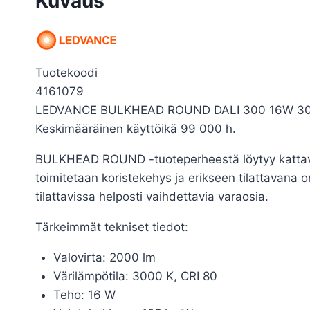
Kuvaus
Tuotekoodi
4161079
LEDVANCE BULKHEAD ROUND DALI 300 16W 3000K mu
Keskimääräinen käyttöikä 99 000 h.
BULKHEAD ROUND -tuoteperheestä löytyy kattava 
toimitetaan koristekehys ja erikseen tilattavana 
tilattavissa helposti vaihdettavia varaosia.
Tärkeimmät tekniset tiedot:
Valovirta: 2000 lm
Värilämpötila: 3000 K, CRI 80
Teho: 16 W