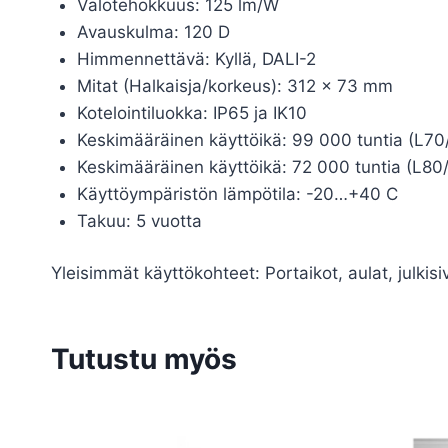
Valotehokkuus: 125 lm/W
Avauskulma: 120 D
Himmennettävä: Kyllä, DALI-2
Mitat (Halkaisja/korkeus): 312 x 73 mm
Kotelointiluokka: IP65 ja IK10
Keskimääräinen käyttöikä: 99 000 tuntia (L70
Keskimääräinen käyttöikä: 72 000 tuntia (L80
Käyttöympäristön lämpötila: -20…+40 C
Takuu: 5 vuotta
Yleisimmät käyttökohteet: Portaikot, aulat, julkisi
Tutustu myös