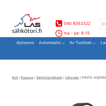
Siirry
sisältöön
Ets
040 8363322
sähkötori.fi
ma - pe: 8-15
Ajoneuvo
Automaatio
Av Tuotteet
La
Koti
/
Kauppa
/
Sähkötarvikkeet
/
Ulkovalo
/
PINTA-ASENN