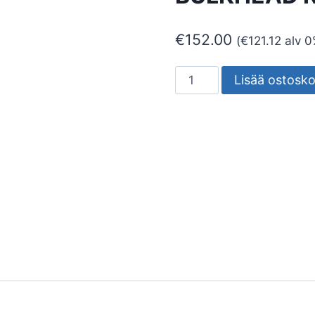
€
152.00
(
€
121.12
alv 0
PINTA-
Lisää ostosko
ASENNUSVALAISIN
BULKHEAD
RD
300
16W/830
DA
MU
määrä