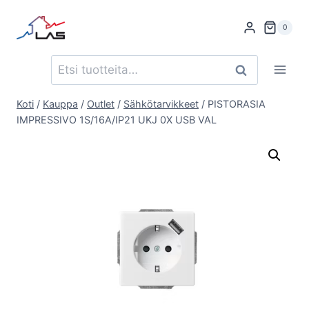
Siirry
sisältöön
0
Etsi:
Haku
Koti
/
Kauppa
/
Outlet
/
Sähkötarvikkeet
/
PISTORASIA
IMPRESSIVO 1S/16A/IP21 UKJ 0X USB VAL