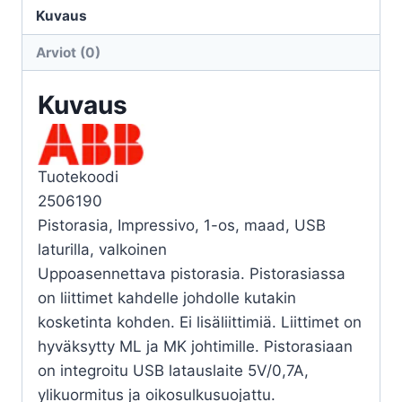
UKJ
Kuvaus
0X
Arviot (0)
USB
VAL
Kuvaus
määrä
Tuotekoodi
2506190
Pistorasia, Impressivo, 1-os, maad, USB
laturilla, valkoinen
Uppoasennettava pistorasia. Pistorasiassa
on liittimet kahdelle johdolle kutakin
kosketinta kohden. Ei lisäliittimiä. Liittimet on
hyväksytty ML ja MK johtimille. Pistorasiaan
on integroitu USB latauslaite 5V/0,7A,
ylikuormitus ja oikosulkusuojattu.