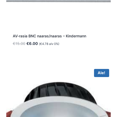
AV-rasia BNC naaras/naaras – Kindermann
Alkuperäinen
Nykyinen
€
15.00
€
6.00
(
€
4.78
alv 0%)
hinta
hinta
oli:
on:
€15.00.
€6.00.
Ale!