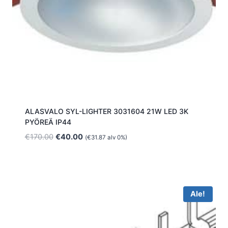
ALASVALO SYL-LIGHTER 3031604 21W LED 3K
PYÖREÄ IP44
Alkuperäinen
Nykyinen
€
170.00
€
40.00
(
€
31.87
alv 0%)
hinta
hinta
oli:
on:
€170.00.
€40.00.
Ale!