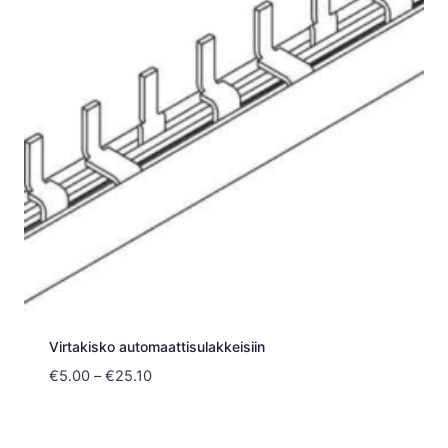
Virtakisko automaattisulakkeisiin
Hintaluokka:
€
5.00
–
€
25.10
€5.00
-
€25.10