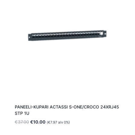
PANEELI-KUPARI ACTASSI S-ONE/CROCO 24XRJ45
STP 1U
Alkuperäinen
Nykyinen
€
37.00
€
10.00
(
€
7.97
alv 0%)
hinta
hinta