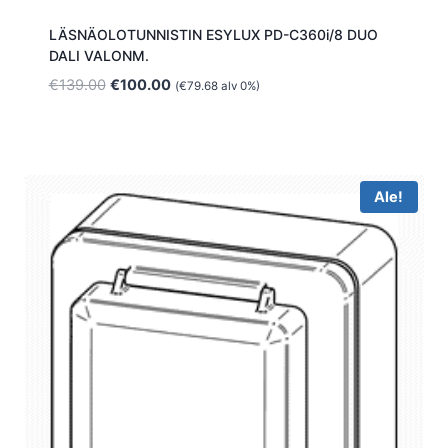
LÄSNÄOLOTUNNISTIN ESYLUX PD-C360i/8 DUO
DALI VALONM.
Alkuperäinen
Nykyinen
€
139.00
€
100.00
(
€
79.68
alv 0%)
hinta
hinta
oli:
on:
€139.00.
€100.00.
Ale!