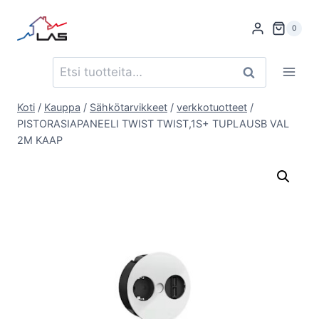
Siirry
sisältöön
0
Etsi:
Haku
Koti
/
Kauppa
/
Sähkötarvikkeet
/
verkkotuotteet
/
PISTORASIAPANEELI TWIST TWIST,1S+ TUPLAUSB VAL
2M KAAP