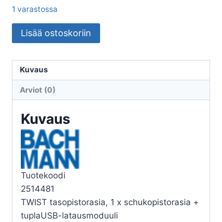
1 varastossa
PISTORASIAPANEELI
Lisää ostoskoriin
TWIST
TWIST,1S+
TUPLAUSB
Kuvaus
VAL
Arviot (0)
2M
KAAP
Kuvaus
määrä
Tuotekoodi
2514481
TWIST tasopistorasia, 1 x schukopistorasia +
tuplaUSB-latausmoduuli