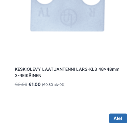
KESKIÖLEVY LAATUANTENNI LARS-KL3 48x48mm
3-REIKÄINEN
Alkuperäinen
Nykyinen
€
2.00
€
1.00
(
€
0.80
alv 0%)
hinta
hinta
oli:
on:
€2.00.
€1.00.
Ale!