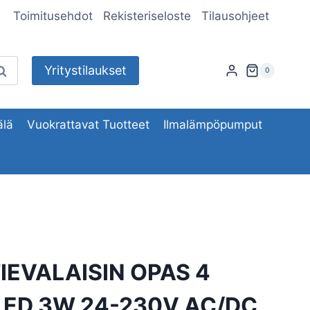
Toimitusehdot
Rekisteriseloste
Tilausohjeet
Yritystilaukset
aku
0
lä
Vuokrattavat Tuotteet
Ilmalämpöpumput
IEVALAISIN OPAS 4
ED 3W 24-230V AC/DC