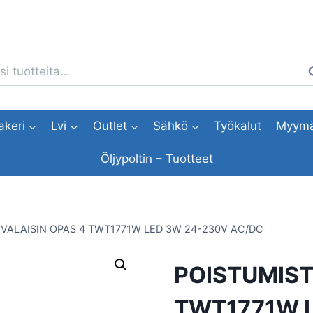
i:
H
akeri
Lvi
Outlet
Sähkö
Työkalut
Myymä
Öljypoltin – Tuotteet
EVALAISIN OPAS 4 TWT1771W LED 3W 24-230V AC/DC
POISTUMIST
TWT1771W L