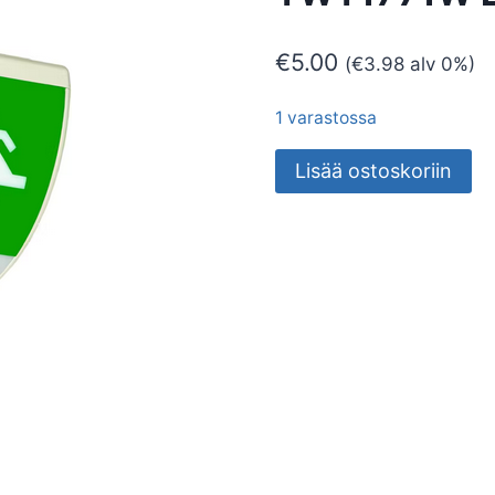
€
5.00
(
€
3.98
alv 0%)
1 varastossa
POISTUMISTIEVALAISIN
Lisää ostoskoriin
OPAS
4
TWT1771W
LED
3W
24-
230V
AC/DC
määrä