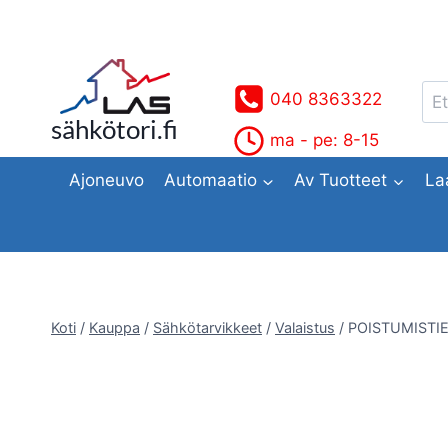
Siirry
sisältöön
Ets
040 8363322
sähkötori.fi
ma - pe: 8-15
Ajoneuvo
Automaatio
Av Tuotteet
La
Koti
/
Kauppa
/
Sähkötarvikkeet
/
Valaistus
/
POISTUMISTI