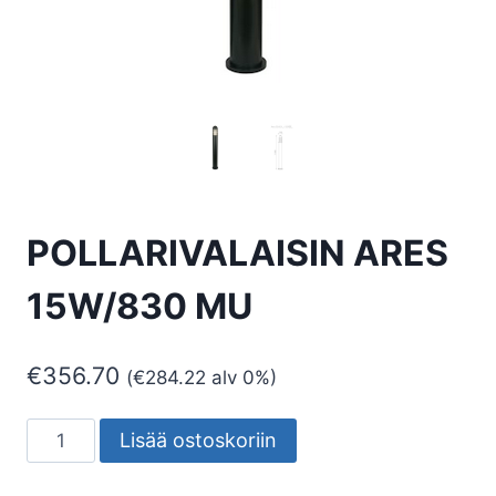
POLLARIVALAISIN ARES
15W/830 MU
€
356.70
(
€
284.22
alv 0%)
POLLARIVALAISIN
Lisää ostoskoriin
ARES
15W/830