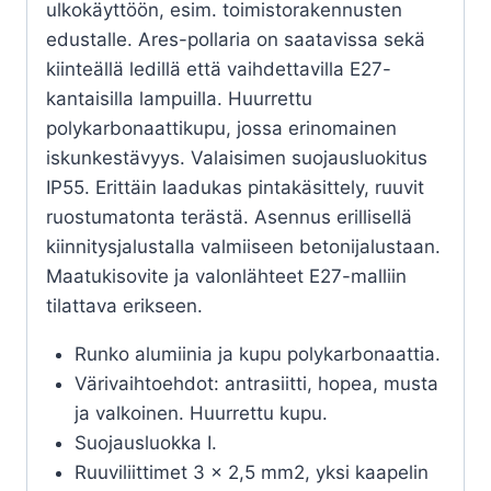
ulkokäyttöön, esim. toimistorakennusten
edustalle. Ares-pollaria on saatavissa sekä
kiinteällä ledillä että vaihdettavilla E27-
kantaisilla lampuilla. Huurrettu
polykarbonaattikupu, jossa erinomainen
iskunkestävyys. Valaisimen suojausluokitus
IP55. Erittäin laadukas pintakäsittely, ruuvit
ruostumatonta terästä. Asennus erillisellä
kiinnitysjalustalla valmiiseen betonijalustaan.
Maatukisovite ja valonlähteet E27-malliin
tilattava erikseen.
Runko alumiinia ja kupu polykarbonaattia.
Värivaihtoehdot: antrasiitti, hopea, musta
ja valkoinen. Huurrettu kupu.
Suojausluokka I.
Ruuviliittimet 3 x 2,5 mm2, yksi kaapelin