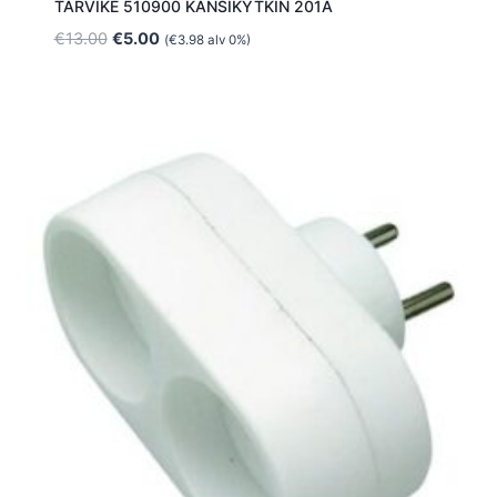
TARVIKE 510900 KANSIKYTKIN 201A
Alkuperäinen
Nykyinen
€
13.00
€
5.00
(
€
3.98
alv 0%)
hinta
hinta
oli:
on:
€13.00.
€5.00.