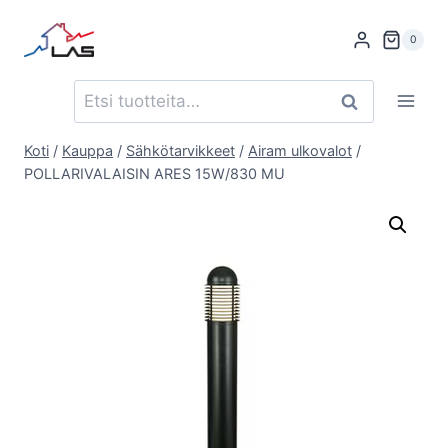
Siirry
sisältöön
0
Etsi:
Haku
Koti
/
Kauppa
/
Sähkötarvikkeet
/
Airam ulkovalot
/
POLLARIVALAISIN ARES 15W/830 MU