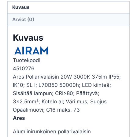
MU
Kuvaus
määrä
Arviot (0)
Kuvaus
Tuotekoodi
4510276
Ares Pollarivalaisin 20W 3000K 375lm IP55;
IK10; SL I; L70B50 50000h; LED kiinteä;
Sisältää lampun; CRI>80; Päättyvä;
3×2.5mm²; Kotelo al; Väri mus; Suojus
Opaalimuovi; C16 maks. 73
Ares
Alumiinirunkoinen pollarivalaisin