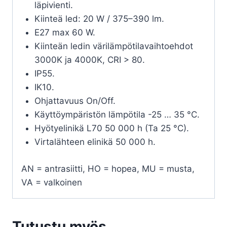
läpivienti.
Kiinteä led: 20 W / 375–390 lm.
E27 max 60 W.
Kiinteän ledin värilämpötilavaihtoehdot
3000K ja 4000K, CRI > 80.
IP55.
IK10.
Ohjattavuus On/Off.
Käyttöympäristön lämpötila -25 … 35 °C.
Hyötyelinikä L70 50 000 h (Ta 25 °C).
Virtalähteen elinikä 50 000 h.
AN = antrasiitti, HO = hopea, MU = musta,
VA = valkoinen
Tutustu myös