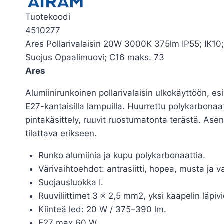
Tuotekoodi
4510277
Ares Pollarivalaisin 20W 3000K 375lm IP55; IK10;
Suojus Opaalimuovi; C16 maks. 73
Ares
Alumiinirunkoinen pollarivalaisin ulkokäyttöön, esi
E27-kantaisilla lampuilla. Huurrettu polykarbonaa
pintakäsittely, ruuvit ruostumatonta terästä. Asenn
tilattava erikseen.
Runko alumiinia ja kupu polykarbonaattia.
Värivaihtoehdot: antrasiitti, hopea, musta ja v
Suojausluokka I.
Ruuviliittimet 3 x 2,5 mm2, yksi kaapelin läpivi
Kiinteä led: 20 W / 375–390 lm.
E27 max 60 W.