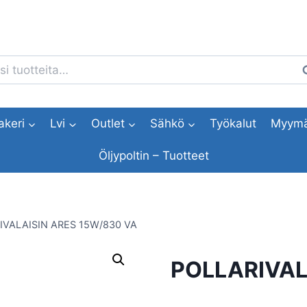
i:
H
akeri
Lvi
Outlet
Sähkö
Työkalut
Myymä
Öljypoltin – Tuotteet
IVALAISIN ARES 15W/830 VA
POLLARIVAL