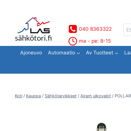
Siirry
sisältöön
Ets
040 8363322
sähkötori.fi
ma - pe: 8-15
Ajoneuvo
Automaatio
Av Tuotteet
La
Koti
/
Kauppa
/
Sähkötarvikkeet
/
Airam ulkovalot
/
POLLAR