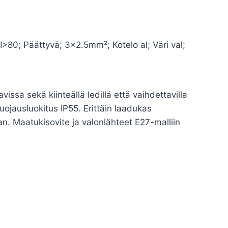
>80; Päättyvä; 3×2.5mm²; Kotelo al; Väri val;
issa sekä kiinteällä ledillä että vaihdettavilla
uojausluokitus IP55. Erittäin laadukas
aan. Maatukisovite ja valonlähteet E27-malliin