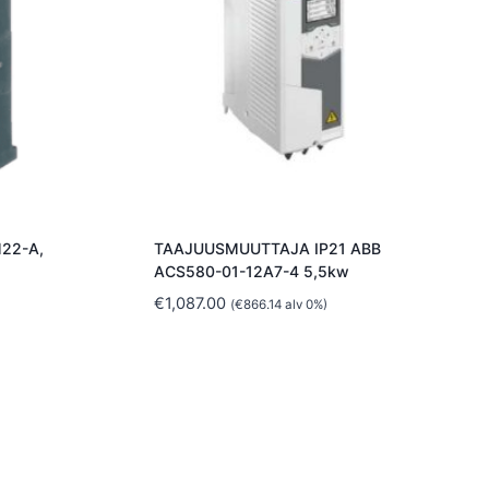
M22-A,
TAAJUUSMUUTTAJA IP21 ABB
ACS580-01-12A7-4 5,5kw
€
1,087.00
(
€
866.14
alv 0%)