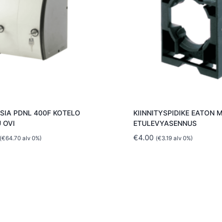
SIA PDNL 400F KOTELO
KIINNITYSPIDIKE EATON 
 OVI
ETULEVYASENNUS
€
4.00
(
€
64.70
alv 0%)
(
€
3.19
alv 0%)