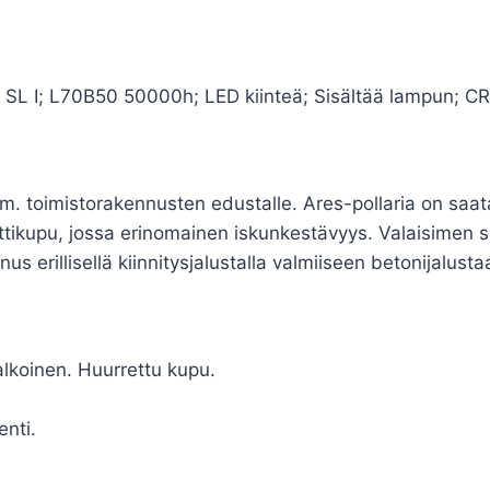
 SL I; L70B50 50000h; LED kiinteä; Sisältää lampun; CRI
m. toimistorakennusten edustalle. Ares-pollaria on saatav
ttikupu, jossa erinomainen iskunkestävyys. Valaisimen s
us erillisellä kiinnitysjalustalla valmiiseen betonijalust
alkoinen. Huurrettu kupu.
enti.