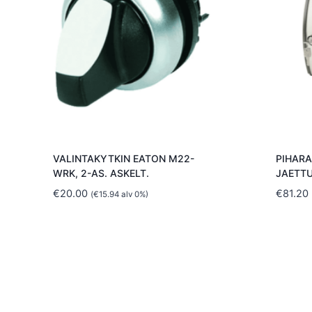
VALINTAKYTKIN EATON M22-
PIHARA
WRK, 2-AS. ASKELT.
JAETTU
€
20.00
€
81.20
(
€
15.94
alv 0%)