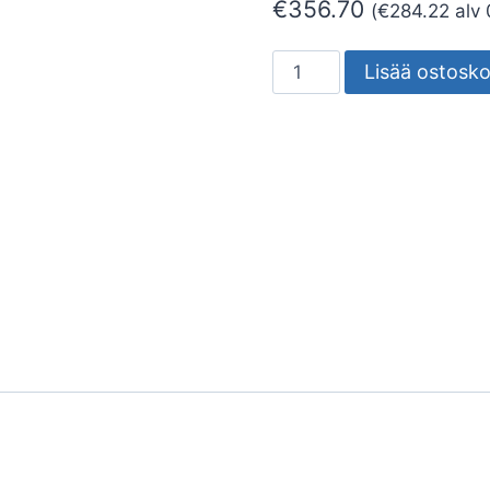
€
356.70
(
€
284.22
alv 
POLLARIVALAISIN
Lisää ostosko
ARES
15W/830
VA
määrä