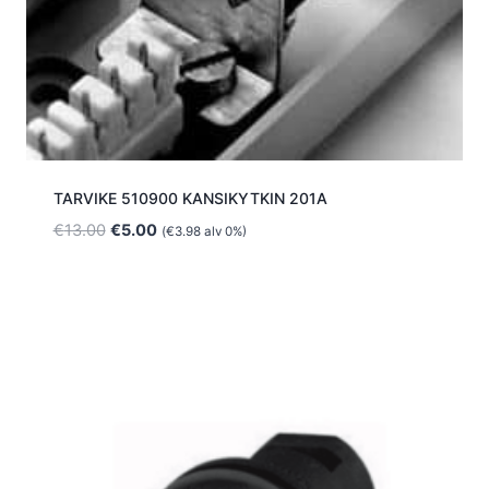
TARVIKE 510900 KANSIKYTKIN 201A
Alkuperäinen
Nykyinen
€
13.00
€
5.00
(
€
3.98
alv 0%)
hinta
hinta
oli:
on:
€13.00.
€5.00.