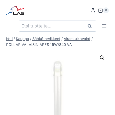
Siirry
sisältöön
0
Etsi:
Haku
Koti
/
Kauppa
/
Sähkötarvikkeet
/
Airam ulkovalot
/
POLLARIVALAISIN ARES 15W/840 VA