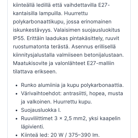
kiinteällä ledillä että vaihdettavilla E27-
kantaisilla lampuilla. Huurrettu
polykarbonaattikupu, jossa erinomainen
iskunkestävyys. Valaisimen suojausluokitus
IP55. Erittäin laadukas pintakäsittely, ruuvit
ruostumatonta terästä. Asennus erillisellä
kiinnitysjalustalla valmiiseen betonijalustaan.
Maatukisovite ja valonlähteet E27-malliin
tilattava erikseen.
Runko alumiinia ja kupu polykarbonaattia.
Värivaihtoehdot: antrasiitti, hopea, musta
ja valkoinen. Huurrettu kupu.
Suojausluokka I.
Ruuviliittimet 3 x 2,5 mm2, yksi kaapelin
läpivienti.
Kiinteä led: 20 W / 375–390 lm.