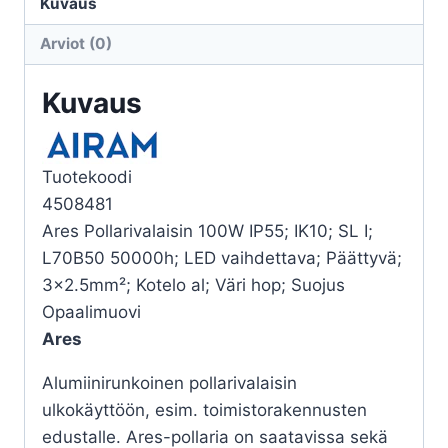
100W
Kuvaus
HO
Arviot (0)
määrä
Kuvaus
Tuotekoodi
4508481
Ares Pollarivalaisin 100W IP55; IK10; SL I;
L70B50 50000h; LED vaihdettava; Päättyvä;
3×2.5mm²; Kotelo al; Väri hop; Suojus
Opaalimuovi
Ares
Alumiinirunkoinen pollarivalaisin
ulkokäyttöön, esim. toimistorakennusten
edustalle. Ares-pollaria on saatavissa sekä