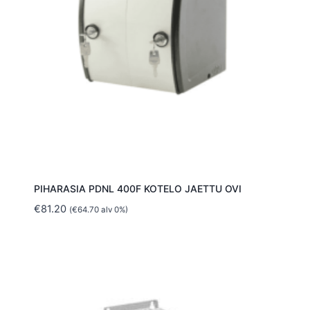
PIHARASIA PDNL 400F KOTELO JAETTU OVI
€
81.20
(
€
64.70
alv 0%)