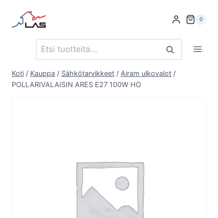
Siirry
sisältöön
0
Etsi:
Haku
Koti
/
Kauppa
/
Sähkötarvikkeet
/
Airam ulkovalot
/
POLLARIVALAISIN ARES E27 100W HO