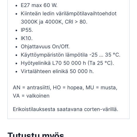
E27 max 60 W.
Kiinteän ledin värilämpötilavaihtoehdot
3000K ja 4000K, CRI > 80.
IP55.
IK10.
Ohjattavuus On/Off.
Käyttöympäristön lämpötila -25 … 35 °C.
Hyötyelinikä L70 50 000 h (Ta 25 °C).
Virtalähteen elinikä 50 000 h.
AN = antrasiitti, HO = hopea, MU = musta,
VA = valkoinen
Erikoistilauksesta saatavana corten-värillä.
Tutustu myös