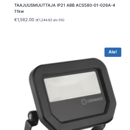
TAAJUUSMUUTTAJA IP21 ABB ACS580-01-026A-4
11kw
€
1,562.00
(
€
1,244.62
alv 0%)
Ale!