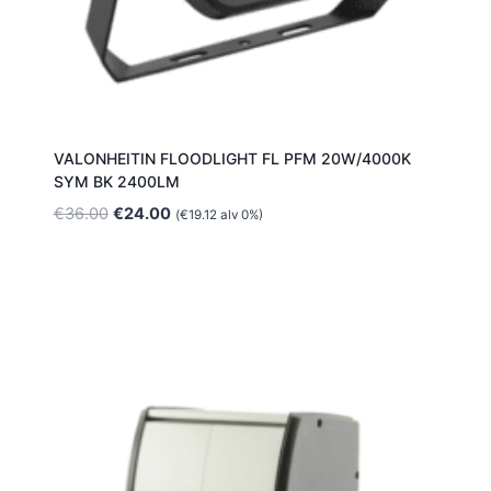
VALONHEITIN FLOODLIGHT FL PFM 20W/4000K
SYM BK 2400LM
Alkuperäinen
Nykyinen
€
36.00
€
24.00
(
€
19.12
alv 0%)
hinta
hinta
oli:
on:
€36.00.
€24.00.