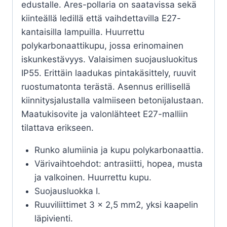
edustalle. Ares-pollaria on saatavissa sekä
kiinteällä ledillä että vaihdettavilla E27-
kantaisilla lampuilla. Huurrettu
polykarbonaattikupu, jossa erinomainen
iskunkestävyys. Valaisimen suojausluokitus
IP55. Erittäin laadukas pintakäsittely, ruuvit
ruostumatonta terästä. Asennus erillisellä
kiinnitysjalustalla valmiiseen betonijalustaan.
Maatukisovite ja valonlähteet E27-malliin
tilattava erikseen.
Runko alumiinia ja kupu polykarbonaattia.
Värivaihtoehdot: antrasiitti, hopea, musta
ja valkoinen. Huurrettu kupu.
Suojausluokka I.
Ruuviliittimet 3 x 2,5 mm2, yksi kaapelin
läpivienti.