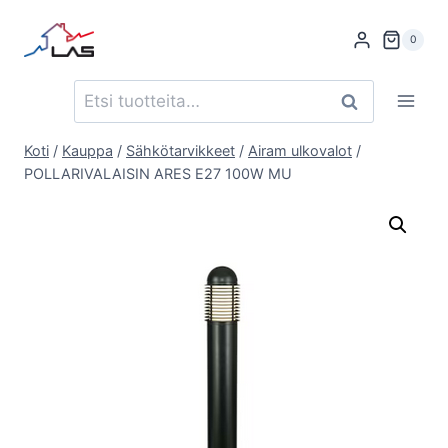
Siirry
sisältöön
0
Etsi:
Haku
Koti
/
Kauppa
/
Sähkötarvikkeet
/
Airam ulkovalot
/
POLLARIVALAISIN ARES E27 100W MU