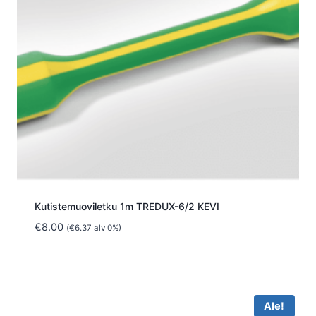
Kutistemuoviletku 1m TREDUX-6/2 KEVI
€
8.00
(
€
6.37
alv 0%)
Ale!