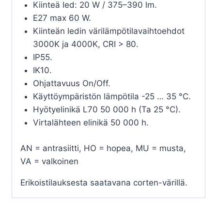
Kiinteä led: 20 W / 375–390 lm.
E27 max 60 W.
Kiinteän ledin värilämpötilavaihtoehdot
3000K ja 4000K, CRI > 80.
IP55.
IK10.
Ohjattavuus On/Off.
Käyttöympäristön lämpötila -25 … 35 °C.
Hyötyelinikä L70 50 000 h (Ta 25 °C).
Virtalähteen elinikä 50 000 h.
AN = antrasiitti, HO = hopea, MU = musta,
VA = valkoinen
Erikoistilauksesta saatavana corten-värillä.