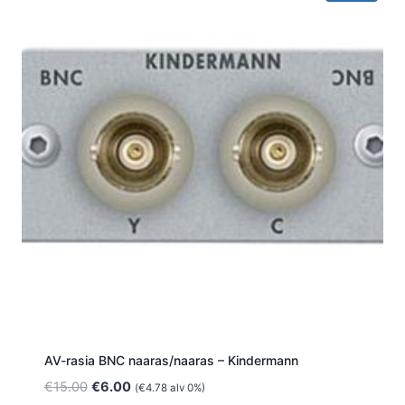
AV-rasia BNC naaras/naaras – Kindermann
Alkuperäinen
Nykyinen
€
15.00
€
6.00
(
€
4.78
alv 0%)