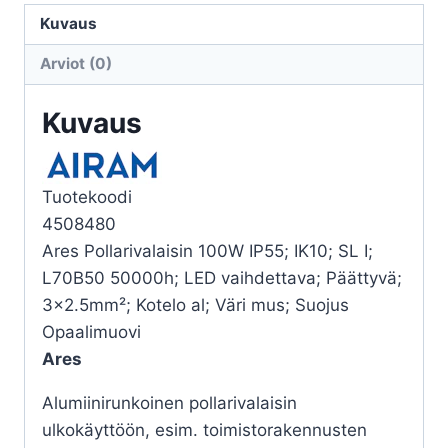
100W
Kuvaus
MU
Arviot (0)
määrä
Kuvaus
Tuotekoodi
4508480
Ares Pollarivalaisin 100W IP55; IK10; SL I;
L70B50 50000h; LED vaihdettava; Päättyvä;
3×2.5mm²; Kotelo al; Väri mus; Suojus
Opaalimuovi
Ares
Alumiinirunkoinen pollarivalaisin
ulkokäyttöön, esim. toimistorakennusten