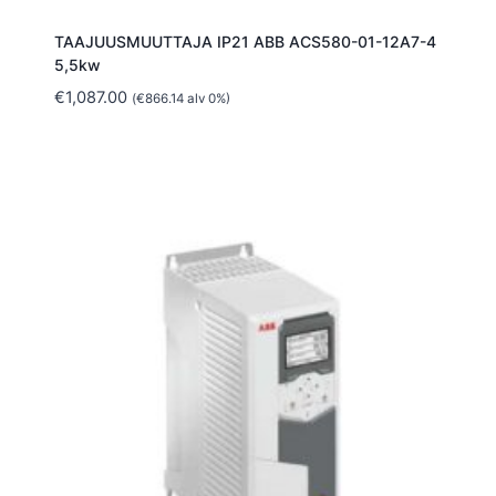
TAAJUUSMUUTTAJA IP21 ABB ACS580-01-12A7-4
5,5kw
€
1,087.00
(
€
866.14
alv 0%)