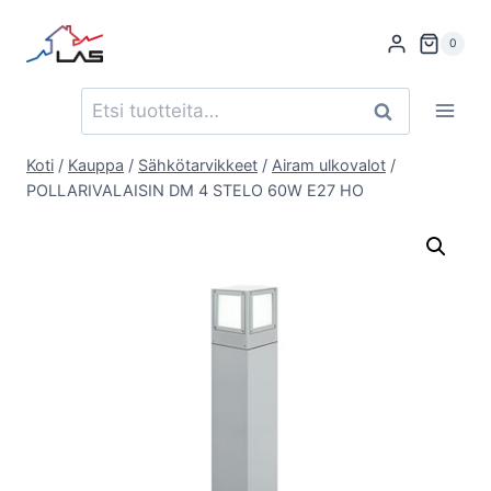
Siirry
sisältöön
0
Etsi:
Haku
Koti
/
Kauppa
/
Sähkötarvikkeet
/
Airam ulkovalot
/
POLLARIVALAISIN DM 4 STELO 60W E27 HO