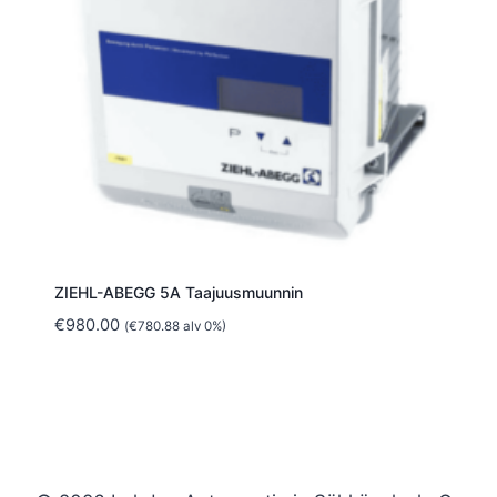
ZIEHL-ABEGG 5A Taajuusmuunnin
€
980.00
(
€
780.88
alv 0%)