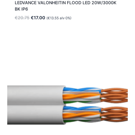
LEDVANCE VALONHEITIN FLOOD LED 20W/3000K
BK IP6
Alkuperäinen
Nykyinen
€
20.75
€
17.00
(
€
13.55
alv 0%)
hinta
hinta
oli:
on:
€20.75.
€17.00.