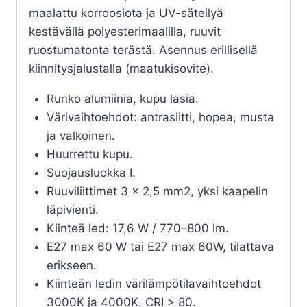
maalattu korroosiota ja UV-säteilyä
kestävällä polyesterimaalilla, ruuvit
ruostumatonta terästä. Asennus erillisellä
kiinnitysjalustalla (maatukisovite).
Runko alumiinia, kupu lasia.
Värivaihtoehdot: antrasiitti, hopea, musta
ja valkoinen.
Huurrettu kupu.
Suojausluokka I.
Ruuviliittimet 3 x 2,5 mm2, yksi kaapelin
läpivienti.
Kiinteä led: 17,6 W / 770–800 lm.
E27 max 60 W tai E27 max 60W, tilattava
erikseen.
Kiinteän ledin värilämpötilavaihtoehdot
3000K ja 4000K, CRI > 80.