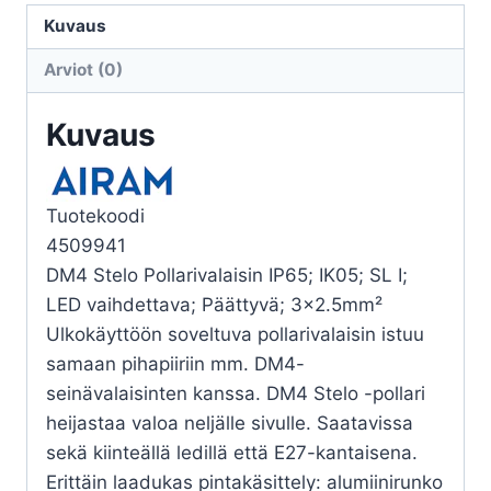
STELO
Kuvaus
60W
Arviot (0)
E27
HO
Kuvaus
määrä
Tuotekoodi
4509941
DM4 Stelo Pollarivalaisin IP65; IK05; SL I;
LED vaihdettava; Päättyvä; 3×2.5mm²
Ulkokäyttöön soveltuva pollarivalaisin istuu
samaan pihapiiriin mm. DM4-
seinävalaisinten kanssa. DM4 Stelo -pollari
heijastaa valoa neljälle sivulle. Saatavissa
sekä kiinteällä ledillä että E27-kantaisena.
Erittäin laadukas pintakäsittely: alumiinirunko