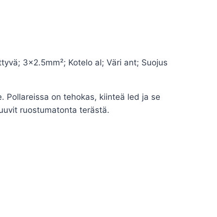
tyvä; 3×2.5mm²; Kotelo al; Väri ant; Suojus
. Pollareissa on tehokas, kiinteä led ja se
 ruuvit ruostumatonta terästä.