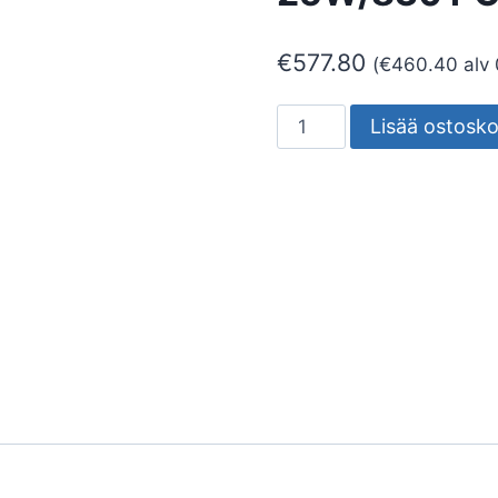
€
577.80
(
€
460.40
alv
POLLARIVALAISIN
Lisää ostosko
GRETA
BIG
IP65
25W/830
PCFR
AN
H1100
määrä