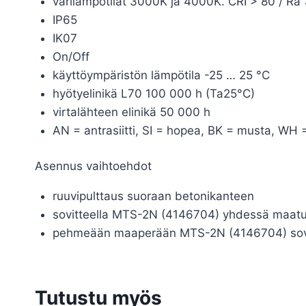
värilämpötilat 3000K ja 4000K. CRI > 80 / Ra
IP65
IK07
On/Off
käyttöympäristön lämpötila -25 … 25 °C
hyötyelinikä L70 100 000 h (Ta25°C)
virtalähteen elinikä 50 000 h
AN = antrasiitti, SI = hopea, BK = musta, WH 
Asennus vaihtoehdot
ruuvipulttaus suoraan betonikanteen
sovitteella MTS-2N (4146704) yhdessä maatu
pehmeään maaperään MTS-2N (4146704) sovit
Tutustu myös