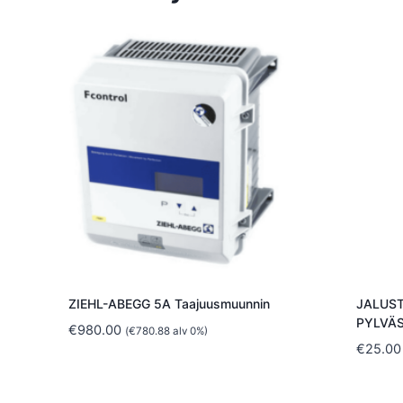
ZIEHL-ABEGG 5A Taajuusmuunnin
JALUST
PYLVÄS
€
980.00
(
€
780.88
alv 0%)
€
25.00