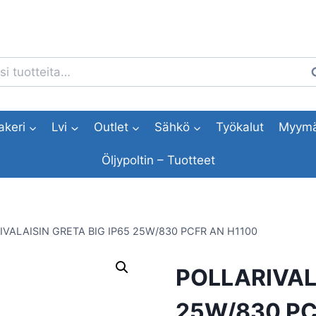
i:
H
akeri
Lvi
Outlet
Sähkö
Työkalut
Myymä
Öljypoltin – Tuotteet
IVALAISIN GRETA BIG IP65 25W/830 PCFR AN H1100
POLLARIVALA
25W/830 PC