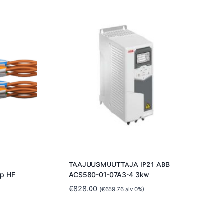
TAAJUUSMUUTTAJA IP21 ABB
p HF
ACS580-01-07A3-4 3kw
€
828.00
(
€
659.76
alv 0%)