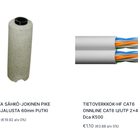
A SÄHKÖ-JOKINEN PIKE
TIETOVERKKOK-HF CAT6
JALUSTA 60mm PUTKI
ONNLINE CAT6 U/UTP 2x4
Dca K500
(
€
19.92
alv 0%)
€
1.10
(
€
0.88
alv 0%)