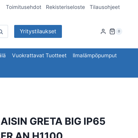
Toimitusehdot
Rekisteriseloste
Tilausohjeet
Yritystilaukset
aku
0
lä
Vuokrattavat Tuotteet
Ilmalämpöpumput
ISIN GRETA BIG IP65
FR AN H1100