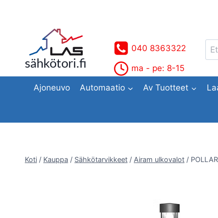
Siirry
sisältöön
Ets
040 8363322
sähkötori.fi
ma - pe: 8-15
Ajoneuvo
Automaatio
Av Tuotteet
La
Koti
/
Kauppa
/
Sähkötarvikkeet
/
Airam ulkovalot
/
POLLAR