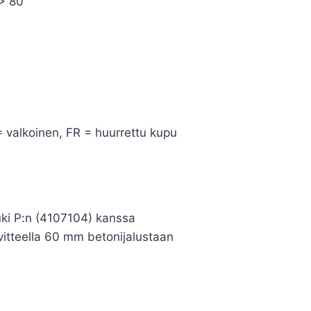
 > 80
= valkoinen, FR = huurrettu kupu
ki P:n (4107104) kanssa
teella 60 mm betonijalustaan