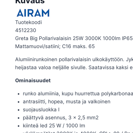
Kuvaus
Tuotekoodi
4512230
Greta Big Pollarivalaisin 25W 3000K 1000lm IP65;
Mattamuovi/satiini; C16 maks. 65
Alumiinirunkoinen pollarivalaisin ulkokäyttöön. Jy
heijastaa valoa neljälle sivulle. Saatavissa kaksi 
Ominaisuudet
runko alumiinia, kupu huurrettua polykarbonaa
antrasiitti, hopea, musta ja valkoinen
suojausluokka I
päättyvä asennus, 3 x 2,5 mm2
kiinteä led 25 W / 1000 lm