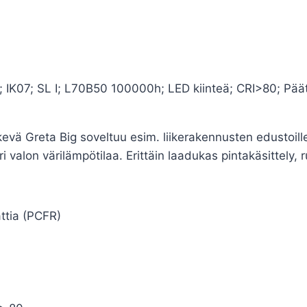
 IK07; SL I; L70B50 100000h; LED kiinteä; CRI>80; Päät
kevä Greta Big soveltuu esim. liikerakennusten edustoille
eri valon värilämpötilaa. Erittäin laadukas pintakäsittely,
ttia (PCFR)