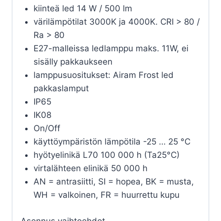
kiinteä led 14 W / 500 lm
värilämpötilat 3000K ja 4000K. CRI > 80 /
Ra > 80
E27-malleissa ledlamppu maks. 11W, ei
sisälly pakkaukseen
lamppusuositukset: Airam Frost led
pakkaslamput
IP65
IK08
On/Off
käyttöympäristön lämpötila -25 … 25 °C
hyötyelinikä L70 100 000 h (Ta25°C)
virtalähteen elinikä 50 000 h
AN = antrasiitti, SI = hopea, BK = musta,
WH = valkoinen, FR = huurrettu kupu
Asennus vaihtoehdot