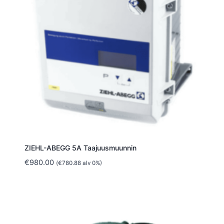
ZIEHL-ABEGG 5A Taajuusmuunnin
€
980.00
(
€
780.88
alv 0%)