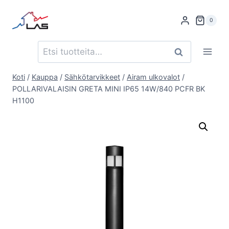
Siirry
sisältöön
0
Etsi:
Haku
Koti
/
Kauppa
/
Sähkötarvikkeet
/
Airam ulkovalot
/
POLLARIVALAISIN GRETA MINI IP65 14W/840 PCFR BK
H1100