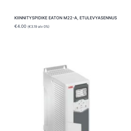
KIINNITYSPIDIKE EATON M22-A, ETULEVYASENNUS
€
4.00
(
€
3.19
alv 0%)