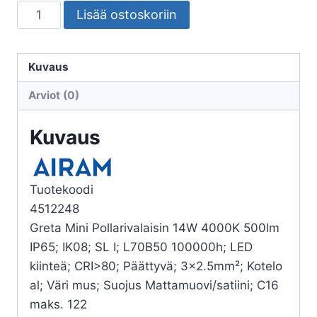
POLLARIVALAISIN
Lisää ostoskoriin
GRETA
MINI
IP65
Kuvaus
14W/840
Arviot (0)
PCFR
BK
Kuvaus
H1100
määrä
Tuotekoodi
4512248
Greta Mini Pollarivalaisin 14W 4000K 500lm
IP65; IK08; SL I; L70B50 100000h; LED
kiinteä; CRI>80; Päättyvä; 3×2.5mm²; Kotelo
al; Väri mus; Suojus Mattamuovi/satiini; C16
maks. 122