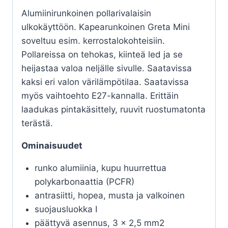
Alumiinirunkoinen pollarivalaisin
ulkokäyttöön. Kapearunkoinen Greta Mini
soveltuu esim. kerrostalokohteisiin.
Pollareissa on tehokas, kiinteä led ja se
heijastaa valoa neljälle sivulle. Saatavissa
kaksi eri valon värilämpötilaa. Saatavissa
myös vaihtoehto E27-kannalla. Erittäin
laadukas pintakäsittely, ruuvit ruostumatonta
terästä.
Ominaisuudet
runko alumiinia, kupu huurrettua
polykarbonaattia (PCFR)
antrasiitti, hopea, musta ja valkoinen
suojausluokka I
päättyvä asennus, 3 x 2,5 mm2