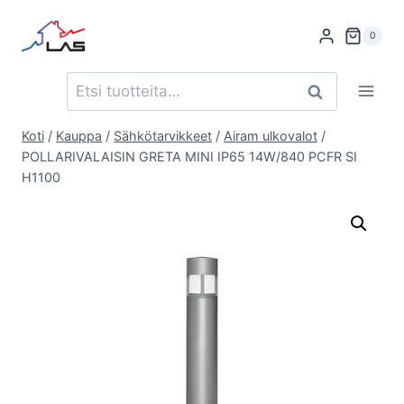
Siirry
sisältöön
0
Etsi:
Haku
Koti
/
Kauppa
/
Sähkötarvikkeet
/
Airam ulkovalot
/
POLLARIVALAISIN GRETA MINI IP65 14W/840 PCFR SI
H1100