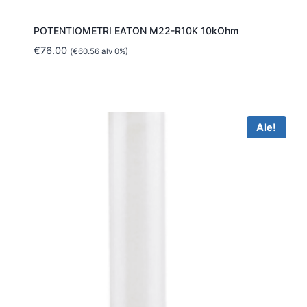
POTENTIOMETRI EATON M22-R10K 10kOhm
€
76.00
(
€
60.56
alv 0%)
Ale!