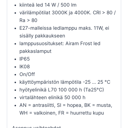
kiinteä led 14 W / 500 lm
värilämpötilat 3000K ja 4000K. CRI > 80 /
Ra > 80
E27-malleissa ledlamppu maks. 11W, ei
sisälly pakkaukseen
lamppusuositukset: Airam Frost led
pakkaslamput
IP65
IK08
On/Off
käyttöympäristön lämpötila -25 … 25 °C
hyötyelinikä L70 100 000 h (Ta25°C)
virtalähteen elinikä 50 000 h
AN = antrasiitti, SI = hopea, BK = musta,
WH = valkoinen, FR = huurrettu kupu
Asennus vaihtoehdot