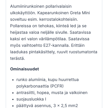
Alumiinirunkoinen pollarivalaisin
ulkokäyttöön. Kapearunkoinen Greta Mini
soveltuu esim. kerrostalokohteisiin.
Pollareissa on tehokas, kiinteä led ja se
heijastaa valoa neljälle sivulle. Saatavissa
kaksi eri valon värilämpötilaa. Saatavissa
myös vaihtoehto E27-kannalla. Erittäin
laadukas pintakäsittely, ruuvit ruostumatonta
terästä.
Ominaisuudet
runko alumiinia, kupu huurrettua
polykarbonaattia (PCFR)
antrasiitti, hopea, musta ja valkoinen
suojausluokka I
päättyvä asennus, 3 x 2,5 mm2