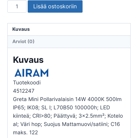
POLLARIVALAISIN
Lisää ostoskoriin
GRETA
MINI
IP65
Kuvaus
14W/840
Arviot (0)
PCFR
SI
Kuvaus
H1100
määrä
Tuotekoodi
4512247
Greta Mini Pollarivalaisin 14W 4000K 500lm
IP65; IK08; SL I; L70B50 100000h; LED
kiinteä; CRI>80; Päättyvä; 3×2.5mm²; Kotelo
al; Väri hop; Suojus Mattamuovi/satiini; C16
maks. 122