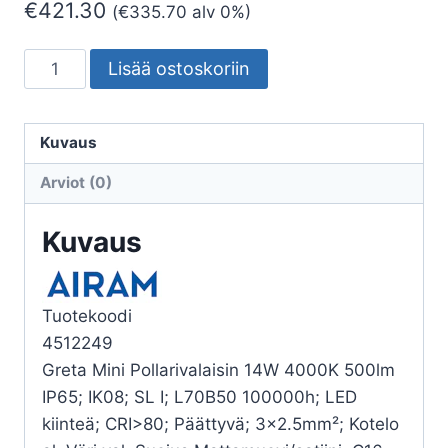
€
421.30
(
€
335.70
alv 0%)
POLLARIVALAISIN
Lisää ostoskoriin
GRETA
MINI
IP65
Kuvaus
14W/840
Arviot (0)
PCFR
WH
Kuvaus
H1100
määrä
Tuotekoodi
4512249
Greta Mini Pollarivalaisin 14W 4000K 500lm
IP65; IK08; SL I; L70B50 100000h; LED
kiinteä; CRI>80; Päättyvä; 3×2.5mm²; Kotelo