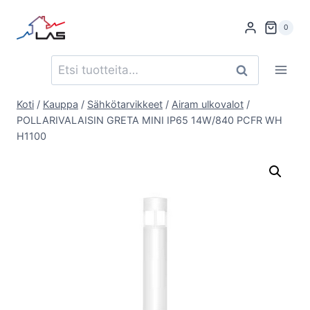
Siirry
sisältöön
0
Etsi:
Haku
Koti
/
Kauppa
/
Sähkötarvikkeet
/
Airam ulkovalot
/
POLLARIVALAISIN GRETA MINI IP65 14W/840 PCFR WH
H1100