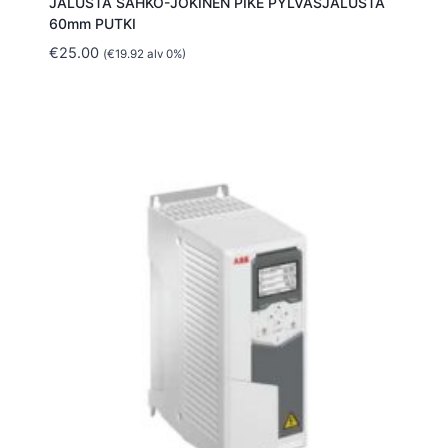
JALUSTA SÄHKÖ-JOKINEN PIKE PYLVÄSJALUSTA
60mm PUTKI
€
25.00
(
€
19.92
alv 0%)