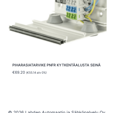
PIHARASIATARVIKE PNFR KYTKENTÄALUSTA SEINÄ
€
69.20
(
€
55.14
alv 0%)
© 2026 Lahden Automaatio ja Sähköpalvelu Oy