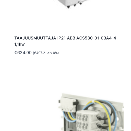
TAAJUUSMUUTTAJA IP21 ABB ACS580-01-03A4-4
1,1kw
€
624.00
(
€
497.21
alv 0%)