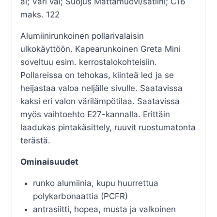
al; Väri val; Suojus Mattamuovi/satiini; C16
maks. 122
Alumiinirunkoinen pollarivalaisin
ulkokäyttöön. Kapearunkoinen Greta Mini
soveltuu esim. kerrostalokohteisiin.
Pollareissa on tehokas, kiinteä led ja se
heijastaa valoa neljälle sivulle. Saatavissa
kaksi eri valon värilämpötilaa. Saatavissa
myös vaihtoehto E27-kannalla. Erittäin
laadukas pintakäsittely, ruuvit ruostumatonta
terästä.
Ominaisuudet
runko alumiinia, kupu huurrettua
polykarbonaattia (PCFR)
antrasiitti, hopea, musta ja valkoinen