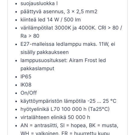
suojausluokka I
päättyvä asennus, 3 x 2,5 mm2
kiinteä led 14 W / 500 lm
värilämpötilat 3000K ja 4000K. CRI > 80 /
Ra > 80
E27-malleissa ledlamppu maks. 11W, ei
sisälly pakkaukseen
lamppusuositukset: Airam Frost led
pakkaslamput
IP65
IK08
On/Off
käyttöympäristön lämpötila -25 … 25 °C
hyötyelinikä L70 100 000 h (Ta25°C)
virtalähteen elinikä 50 000 h
AN = antrasiitti, SI = hopea, BK = musta,
WH = valkoinen, FR = huurrettu kupu