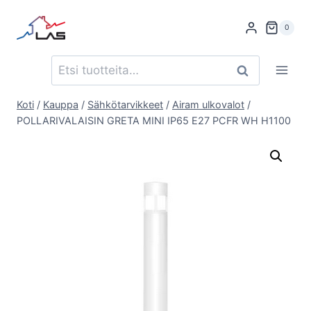
Siirry
sisältöön
0
Etsi:
Haku
Koti
/
Kauppa
/
Sähkötarvikkeet
/
Airam ulkovalot
/
POLLARIVALAISIN GRETA MINI IP65 E27 PCFR WH H1100