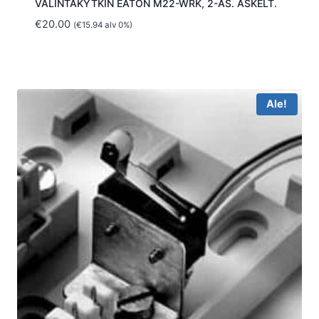
VALINTAKYTKIN EATON M22-WRK, 2-AS. ASKELT.
€
20.00
(
€
15.94
alv 0%)
Ale!