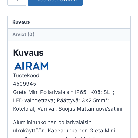
GRETA
MINI
IP65
Kuvaus
E27
Arviot (0)
PCFR
WH
Kuvaus
H1100
määrä
Tuotekoodi
4509945
Greta Mini Pollarivalaisin IP65; IK08; SL I;
LED vaihdettava; Päättyvä; 3×2.5mm²;
Kotelo al; Väri val; Suojus Mattamuovi/satiini
Alumiinirunkoinen pollarivalaisin
ulkokäyttöön. Kapearunkoinen Greta Mini