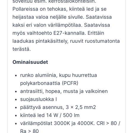
soveltuu esim. kerrostalokohteisiin.
Pollareissa on tehokas, kiinteä led ja se
heijastaa valoa neljälle sivulle. Saatavissa
kaksi eri valon värilämpötilaa. Saatavissa
myös vaihtoehto E27-kannalla. Erittäin
laadukas pintakäsittely, ruuvit ruostumatonta
terästä.
Ominaisuudet
runko alumiinia, kupu huurrettua
polykarbonaattia (PCFR)
antrasiitti, hopea, musta ja valkoinen
suojausluokka I
päättyvä asennus, 3 x 2,5 mm2
kiinteä led 14 W / 500 lm
värilämpötilat 3000K ja 4000K. CRI > 80 /
Ra > 80