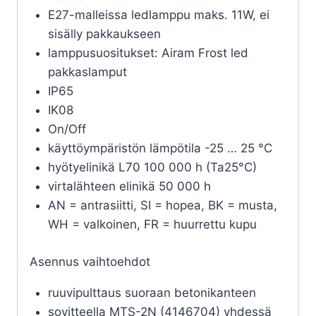
E27-malleissa ledlamppu maks. 11W, ei
sisälly pakkaukseen
lamppusuositukset: Airam Frost led
pakkaslamput
IP65
IK08
On/Off
käyttöympäristön lämpötila -25 … 25 °C
hyötyelinikä L70 100 000 h (Ta25°C)
virtalähteen elinikä 50 000 h
AN = antrasiitti, SI = hopea, BK = musta,
WH = valkoinen, FR = huurrettu kupu
Asennus vaihtoehdot
ruuvipulttaus suoraan betonikanteen
sovitteella MTS-2N (4146704) yhdessä