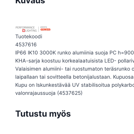
Kuvaus
Tuotekoodi
4537616
IP66 IK10 3000K runko alumiinia suoja PC h=90
KHA-sarja koostuu korkealaatuisista LED- pollariva
Valaisimen alumiini- tai ruostumaton teräsrunko o
laipallaan tai sovitteella betonijalustaan. Kupuo
Kupu on Iskunkestävää UV stabilisoitua polykarbon
valonrajaussuoja (4537625)
Tutustu myös