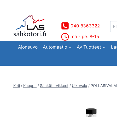
Siirry
sisältöön
Ets
040 8363322
sähkötori.fi
ma - pe: 8-15
Ajoneuvo
Automaatio
Av Tuotteet
La
Koti
/
Kauppa
/
Sähkötarvikkeet
/
Ulkovalo
/
POLLARIVALAI