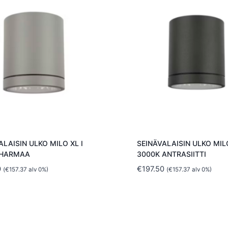
ALAISIN ULKO MILO XL I
SEINÄVALAISIN ULKO MILO
 HARMAA
3000K ANTRASIITTI
0
€
197.50
(
€
157.37
alv 0%)
(
€
157.37
alv 0%)