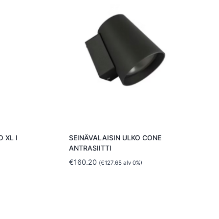
 XL I
SEINÄVALAISIN ULKO CONE
ANTRASIITTI
€
160.20
(
€
127.65
alv 0%)