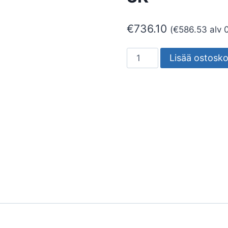
€
736.10
(
€
586.53
alv 
POLLARIVALAISIN
Lisää ostosko
KHA
9
C/EW
15W
3K
määrä