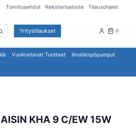
Toimitusehdot
Rekisteriseloste
Tilausohjeet
Yritystilaukset
aku
0
lä
Vuokrattavat Tuotteet
Ilmalämpöpumput
AISIN KHA 9 C/EW 15W