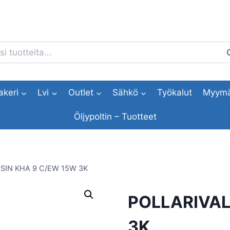
i:
H
akeri
Lvi
Outlet
Sähkö
Työkalut
Myymä
Öljypoltin – Tuotteet
SIN KHA 9 C/EW 15W 3K
POLLARIVAL
3K