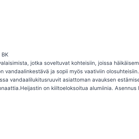
0 BK
laisimista, jotka soveltuvat kohteisiin, joissa häikäise
n vandaalinkestävä ja sopii myös vaativiin olosuhteisiin
sassa vandaalilukitusruuvit asiattoman avauksen estämise
aattia.Heijastin on kiiltoeloksoitua alumiinia. Asennus