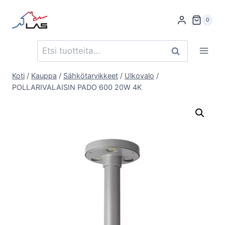
Siirry
sisältöön
0
Etsi:
Haku
Koti
/
Kauppa
/
Sähkötarvikkeet
/
Ulkovalo
/
POLLARIVALAISIN PADO 600 20W 4K