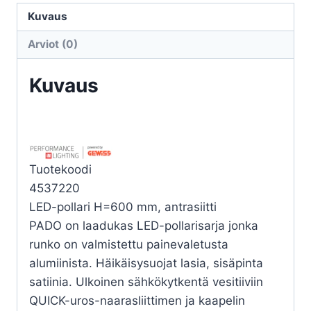
20W
Kuvaus
4K
Arviot (0)
määrä
Kuvaus
Tuotekoodi
4537220
LED-pollari H=600 mm, antrasiitti
PADO on laadukas LED-pollarisarja jonka
runko on valmistettu painevaletusta
alumiinista. Häikäisysuojat lasia, sisäpinta
satiinia. Ulkoinen sähkökytkentä vesitiiviin
QUICK-uros-naarasliittimen ja kaapelin