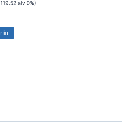
en
ykyinen
€
119.52
alv 0%)
nta
:
riin
50.00.