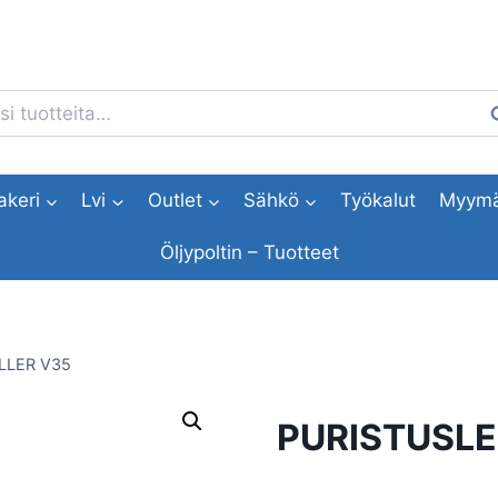
i:
H
akeri
Lvi
Outlet
Sähkö
Työkalut
Myymä
Öljypoltin – Tuotteet
LLER V35
PURISTUSLE