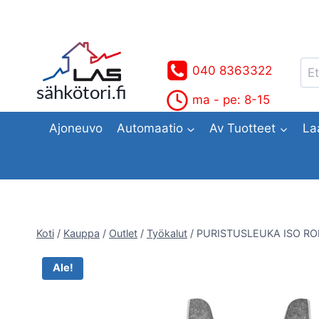
Siirry
sisältöön
Ets
040 8363322
sähkötori.fi
ma - pe: 8-15
Ajoneuvo
Automaatio
Av Tuotteet
La
Koti
/
Kauppa
/
Outlet
/
Työkalut
/
PURISTUSLEUKA ISO RO
Ale!