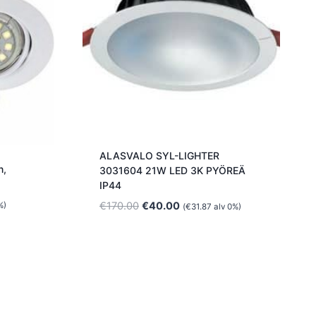
ALASVALO SYL-LIGHTER
n,
3031604 21W LED 3K PYÖREÄ
IP44
Alkuperäinen
Nykyinen
€
170.00
€
40.00
%)
(
€
31.87
alv 0%)
hinta
hinta
oli:
on:
€170.00.
€40.00.