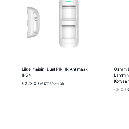
Liikeilmaisin, Dual PIR, IR Antimask
Osram 
IP54
Lämmin 
Korvaa
€
223.00
(
€
177.69
alv 0%)
A
€
8.00
h
o
€