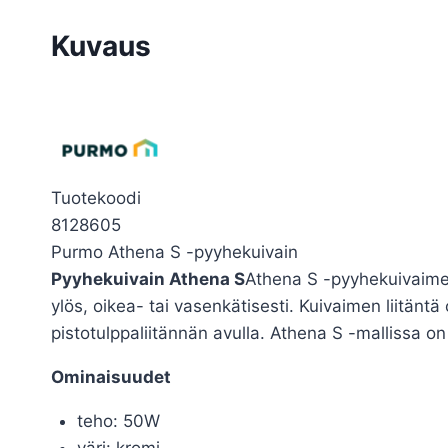
Kuvaus
Tuotekoodi
8128605
Purmo Athena S -pyyhekuivain
Pyyhekuivain Athena S
Athena S -pyyhekuivaimess
ylös, oikea- tai vasenkätisesti. Kuivaimen liitä
pistotulppaliitännän avulla. Athena S -mallissa on
Ominaisuudet
teho: 50W
väri: kromi