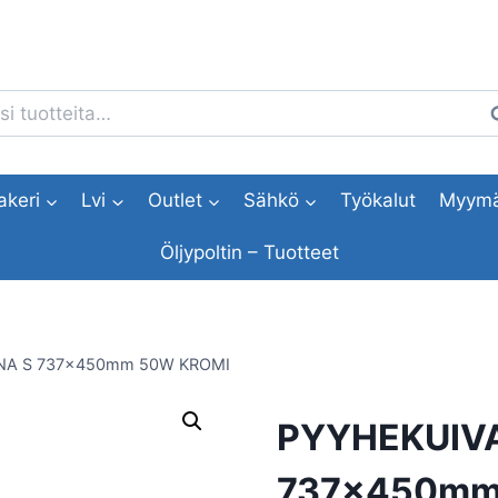
i:
H
akeri
Lvi
Outlet
Sähkö
Työkalut
Myymä
Öljypoltin – Tuotteet
NA S 737x450mm 50W KROMI
PYYHEKUIVA
737x450mm