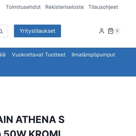
Toimitusehdot
Rekisteriseloste
Tilausohjeet
Yritystilaukset
aku
0
lä
Vuokrattavat Tuotteet
Ilmalämpöpumput
IN ATHENA S
 50W KROMI