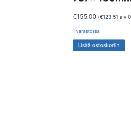
€
155.00
(
€
123.51
alv 
1 varastossa
PYYHEKUIVAIN
Lisää ostoskoriin
ATHENA
S
737x450mm
50W
KROMI
määrä