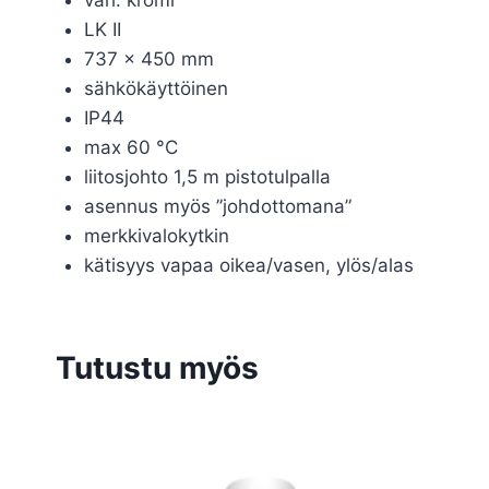
LK II
737 x 450 mm
sähkökäyttöinen
IP44
max 60 °C
liitosjohto 1,5 m pistotulpalla
asennus myös ”johdottomana”
merkkivalokytkin
kätisyys vapaa oikea/vasen, ylös/alas
Tutustu myös