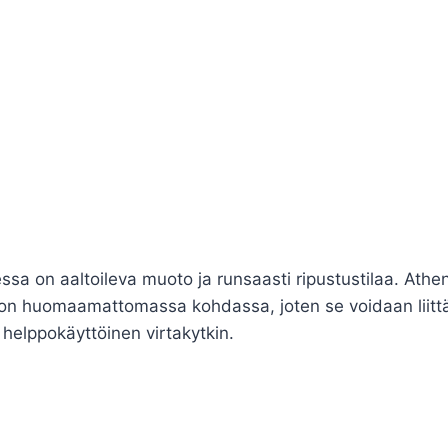
a on aaltoileva muoto ja runsaasti ripustustilaa. Athen
ntä on huomaamattomassa kohdassa, joten se voidaan liit
 helppokäyttöinen virtakytkin.