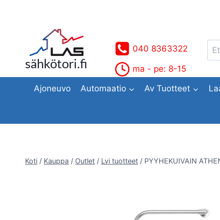
Siirry
sisältöön
Ets
040 8363322
sähkötori.fi
ma - pe: 8-15
Ajoneuvo
Automaatio
Av Tuotteet
La
Koti
/
Kauppa
/
Outlet
/
Lvi tuotteet
/
PYYHEKUIVAIN ATHE