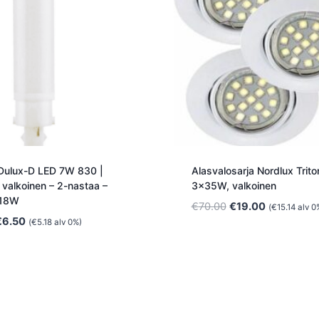
Dulux-D LED 7W 830 |
Alasvalosarja Nordlux Trito
valkoinen – 2-nastaa –
3x35W, valkoinen
 18W
Alkuperäinen
Nykyinen
€
70.00
€
19.00
(
€
15.14
alv 0
lkuperäinen
Nykyinen
€
6.50
hinta
hinta
(
€
5.18
alv 0%)
inta
hinta
oli:
on:
li:
on:
€70.00.
€19.00.
8.00.
€6.50.