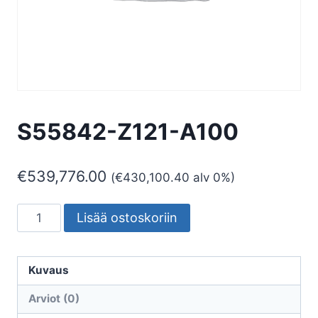
S55842-Z121-A100
€
539,776.00
(
€
430,100.40
alv 0%)
S55842-
Lisää ostoskoriin
Z121-
A100
määrä
Kuvaus
Arviot (0)