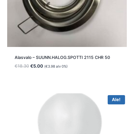
Alasvalo – SUUNN.HALOG.SPOTTI 2115 CHR 50
Alkuperäinen
Nykyinen
€
18.30
€
5.00
(
€
3.98
alv 0%)
hinta
hinta
oli:
on:
€18.30.
€5.00.
Ale!