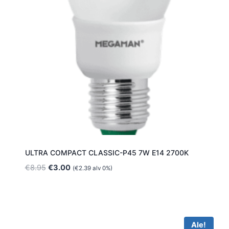
ULTRA COMPACT CLASSIC-P45 7W E14 2700K
Alkuperäinen
Nykyinen
€
8.95
€
3.00
(
€
2.39
alv 0%)
hinta
hinta
oli:
on:
€8.95.
€3.00.
Ale!