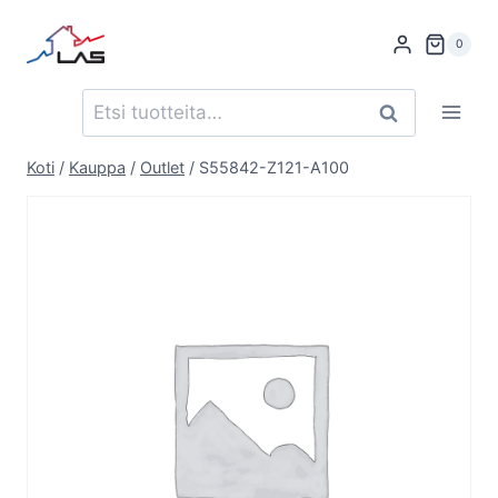
Siirry
sisältöön
0
Etsi:
Haku
Koti
/
Kauppa
/
Outlet
/
S55842-Z121-A100