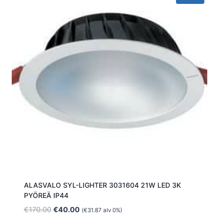
ALASVALO SYL-LIGHTER 3031604 21W LED 3K
PYÖREÄ IP44
Alkuperäinen
Nykyinen
€
170.00
€
40.00
(
€
31.87
alv 0%)