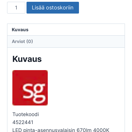
SEINÄ/KATTOVALAISIN
Lisää ostoskoriin
ULKO
FRAME
FRAME
Kuvaus
ROUND
Arviot (0)
7W
4K
Kuvaus
GR
määrä
Tuotekoodi
4522441
LED pinta-asennusvalaisin 670lm 4000K