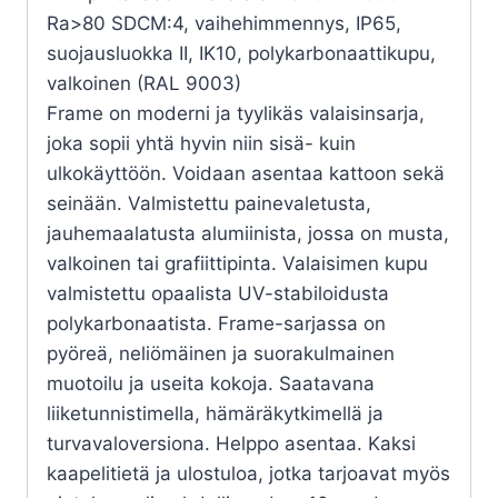
Ra>80 SDCM:4, vaihehimmennys, IP65,
suojausluokka II, IK10, polykarbonaattikupu,
valkoinen (RAL 9003)
Frame on moderni ja tyylikäs valaisinsarja,
joka sopii yhtä hyvin niin sisä- kuin
ulkokäyttöön. Voidaan asentaa kattoon sekä
seinään. Valmistettu painevaletusta,
jauhemaalatusta alumiinista, jossa on musta,
valkoinen tai grafiittipinta. Valaisimen kupu
valmistettu opaalista UV-stabiloidusta
polykarbonaatista. Frame-sarjassa on
pyöreä, neliömäinen ja suorakulmainen
muotoilu ja useita kokoja. Saatavana
liiketunnistimella, hämäräkytkimellä ja
turvavaloversiona. Helppo asentaa. Kaksi
kaapelitietä ja ulostuloa, jotka tarjoavat myös