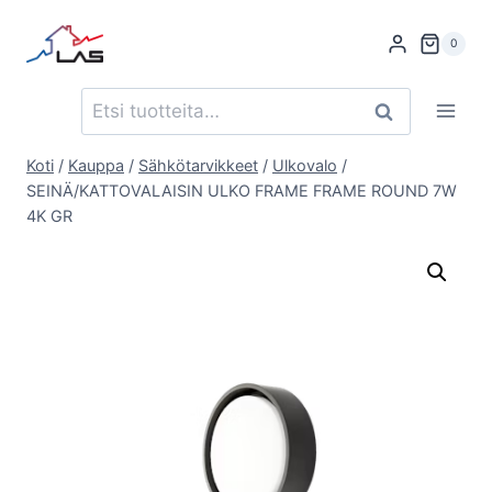
Siirry
sisältöön
0
Etsi:
Haku
Koti
/
Kauppa
/
Sähkötarvikkeet
/
Ulkovalo
/
SEINÄ/KATTOVALAISIN ULKO FRAME FRAME ROUND 7W
4K GR