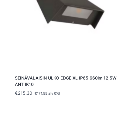
SEINÄVALAISIN ULKO EDGE XL IP65 660lm 12,5W
ANT IK10
€
215.30
(
€
171.55
alv 0%)