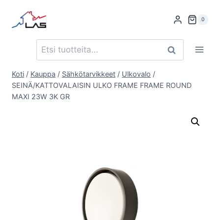
Siirry
sisältöön
0
Etsi:
Haku
Koti
/
Kauppa
/
Sähkötarvikkeet
/
Ulkovalo
/
SEINÄ/KATTOVALAISIN ULKO FRAME FRAME ROUND
MAXI 23W 3K GR