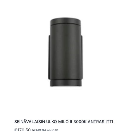
SEINÄVALAISIN ULKO MILO II 3000K ANTRASIITTI
€
176.50
(
€
140.64
alv 0%)