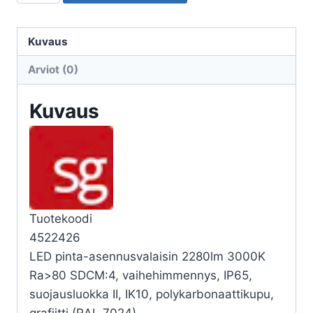
ULKO
FRAME
FRAME
Kuvaus
ROUND
Arviot (0)
MAXI
23W
Kuvaus
3K
GR
määrä
Tuotekoodi
4522426
LED pinta-asennusvalaisin 2280lm 3000K
Ra>80 SDCM:4, vaihehimmennys, IP65,
suojausluokka II, IK10, polykarbonaattikupu,
grafiitti (RAL 7024)