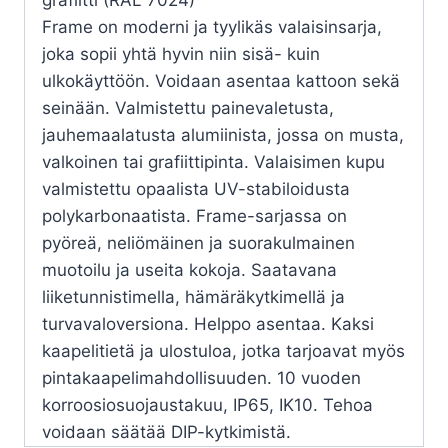
Frame on moderni ja tyylikäs valaisinsarja,
joka sopii yhtä hyvin niin sisä- kuin
ulkokäyttöön. Voidaan asentaa kattoon sekä
seinään. Valmistettu painevaletusta,
jauhemaalatusta alumiinista, jossa on musta,
valkoinen tai grafiittipinta. Valaisimen kupu
valmistettu opaalista UV-stabiloidusta
polykarbonaatista. Frame-sarjassa on
pyöreä, neliömäinen ja suorakulmainen
muotoilu ja useita kokoja. Saatavana
liiketunnistimella, hämäräkytkimellä ja
turvavaloversiona. Helppo asentaa. Kaksi
kaapelitietä ja ulostuloa, jotka tarjoavat myös
pintakaapelimahdollisuuden. 10 vuoden
korroosiosuojaustakuu, IP65, IK10. Tehoa
voidaan säätää DIP-kytkimistä.