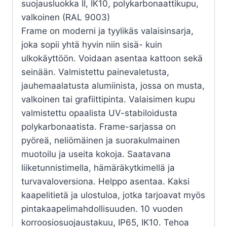
suojausluokka II, IK10, polykarbonaattikupu,
valkoinen (RAL 9003)
Frame on moderni ja tyylikäs valaisinsarja,
joka sopii yhtä hyvin niin sisä- kuin
ulkokäyttöön. Voidaan asentaa kattoon sekä
seinään. Valmistettu painevaletusta,
jauhemaalatusta alumiinista, jossa on musta,
valkoinen tai grafiittipinta. Valaisimen kupu
valmistettu opaalista UV-stabiloidusta
polykarbonaatista. Frame-sarjassa on
pyöreä, neliömäinen ja suorakulmainen
muotoilu ja useita kokoja. Saatavana
liiketunnistimella, hämäräkytkimellä ja
turvavaloversiona. Helppo asentaa. Kaksi
kaapelitietä ja ulostuloa, jotka tarjoavat myös
pintakaapelimahdollisuuden. 10 vuoden
korroosiosuojaustakuu, IP65, IK10. Tehoa