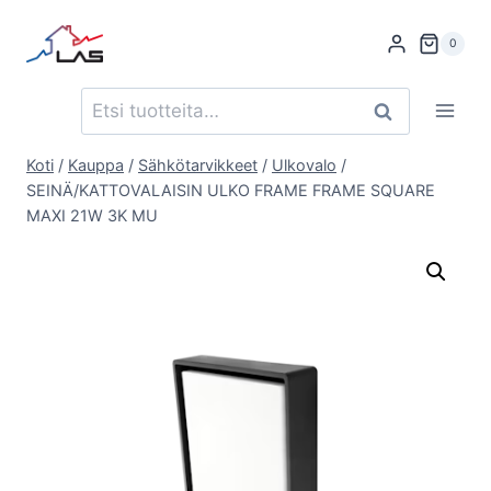
Siirry
sisältöön
0
Etsi:
Haku
Koti
/
Kauppa
/
Sähkötarvikkeet
/
Ulkovalo
/
SEINÄ/KATTOVALAISIN ULKO FRAME FRAME SQUARE
MAXI 21W 3K MU