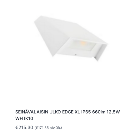
SEINÄVALAISIN ULKO EDGE XL IP65 660lm 12,5W
WH IK10
€
215.30
(
€
171.55
alv 0%)