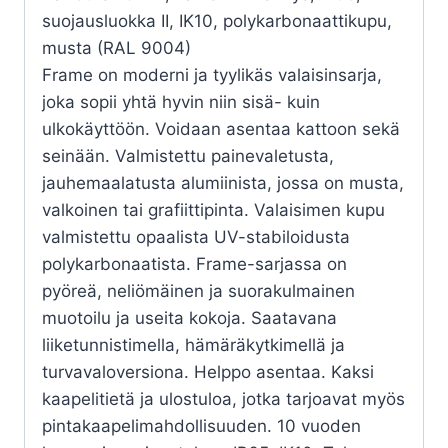
suojausluokka II, IK10, polykarbonaattikupu,
musta (RAL 9004)
Frame on moderni ja tyylikäs valaisinsarja,
joka sopii yhtä hyvin niin sisä- kuin
ulkokäyttöön. Voidaan asentaa kattoon sekä
seinään. Valmistettu painevaletusta,
jauhemaalatusta alumiinista, jossa on musta,
valkoinen tai grafiittipinta. Valaisimen kupu
valmistettu opaalista UV-stabiloidusta
polykarbonaatista. Frame-sarjassa on
pyöreä, neliömäinen ja suorakulmainen
muotoilu ja useita kokoja. Saatavana
liiketunnistimella, hämäräkytkimellä ja
turvavaloversiona. Helppo asentaa. Kaksi
kaapelitietä ja ulostuloa, jotka tarjoavat myös
pintakaapelimahdollisuuden. 10 vuoden