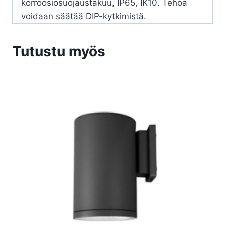
korroosiosuojaustakuu, IP65, IK10. Tehoa
voidaan säätää DIP-kytkimistä.
Tutustu myös