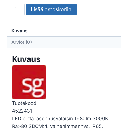
SEINÄ/KATTOVALAISIN
Lisää ostoskoriin
ULKO
FRAME
FRAME
Kuvaus
SQUARE
Arviot (0)
MAXI
21W
Kuvaus
3K
MU
määrä
Tuotekoodi
4522431
LED pinta-asennusvalaisin 1980lm 3000K
Ra>80 SDCM:4, vaihehimmennys, IP65,