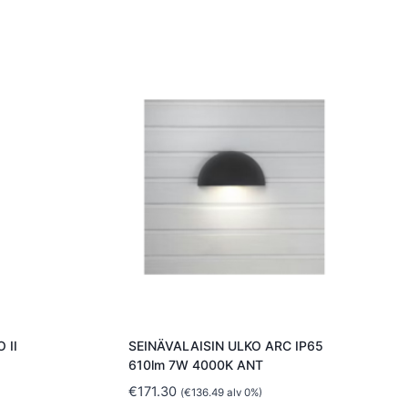
 II
SEINÄVALAISIN ULKO ARC IP65
610lm 7W 4000K ANT
€
171.30
(
€
136.49
alv 0%)