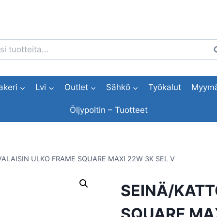
i:
H
akeri
Lvi
Outlet
Sähkö
Työkalut
Myymä
Öljypoltin – Tuotteet
ALAISIN ULKO FRAME SQUARE MAXI 22W 3K SEL V
SEINÄ/KATT
SQUARE MAX