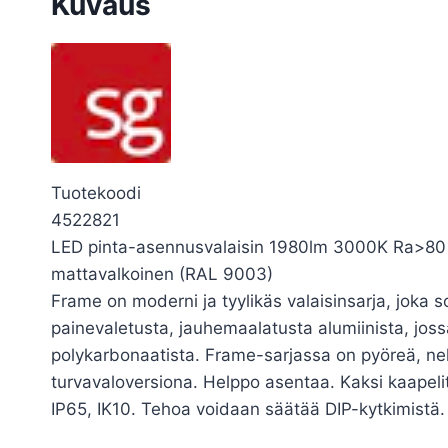
Kuvaus
Tuotekoodi
4522821
LED pinta-asennusvalaisin 1980lm 3000K Ra>80 SD
mattavalkoinen (RAL 9003)
Frame on moderni ja tyylikäs valaisinsarja, joka 
painevaletusta, jauhemaalatusta alumiinista, jossa
polykarbonaatista. Frame-sarjassa on pyöreä, nel
turvavaloversiona. Helppo asentaa. Kaksi kaapeli
IP65, IK10. Tehoa voidaan säätää DIP-kytkimistä.