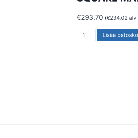
€
293.70
(
€
234.02
alv
SEINÄ/KATTOVALAISIN
Lisää ostosko
ULKO
FRAME
SQUARE
MAXI
22W
3K
SEL
V
määrä