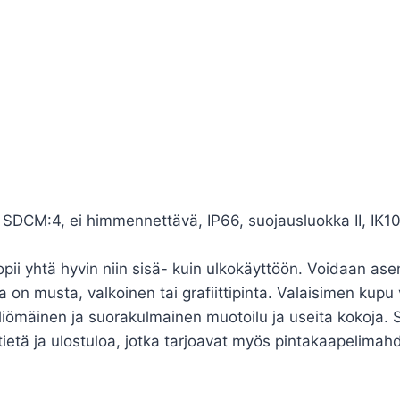
CM:4, ei himmennettävä, IP66, suojausluokka II, IK10, 
sopii yhtä hyvin niin sisä- kuin ulkokäyttöön. Voidaan as
 on musta, valkoinen tai grafiittipinta. Valaisimen kupu
iömäinen ja suorakulmainen muotoilu ja useita kokoja. S
tietä ja ulostuloa, jotka tarjoavat myös pintakaapelima