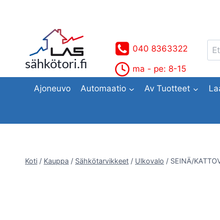
Siirry
sisältöön
Ets
040 8363322
sähkötori.fi
ma - pe: 8-15
Ajoneuvo
Automaatio
Av Tuotteet
La
Koti
/
Kauppa
/
Sähkötarvikkeet
/
Ulkovalo
/
SEINÄ/KATTOV