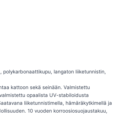
polykarbonaattikupu, langaton liiketunnistin,
entaa kattoon sekä seinään. Valmistettu
 valmistettu opaalista UV-stabiloidusta
aatavana liiketunnistimella, hämäräkytkimellä ja
hdollisuuden. 10 vuoden korroosiosuojaustakuu,