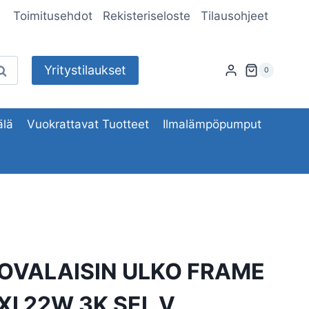
Toimitusehdot
Rekisteriseloste
Tilausohjeet
Yritystilaukset
aku
0
lä
Vuokrattavat Tuotteet
Ilmalämpöpumput
OVALAISIN ULKO FRAME
I 22W 3K SEL V