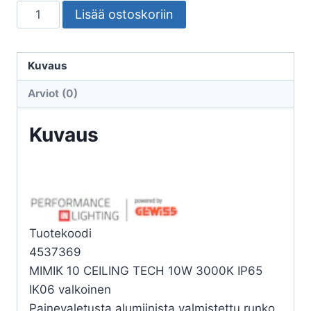
SEINÄ/KATTOVALAISIN
Lisää ostoskoriin
ULKO
MIMIK
10
Kuvaus
CEILING
Arviot (0)
TECH
10W
Kuvaus
3K
määrä
Tuotekoodi
4537369
MIMIK 10 CEILING TECH 10W 3000K IP65
IK06 valkoinen
Painevaletusta alumiinista valmistettu runko