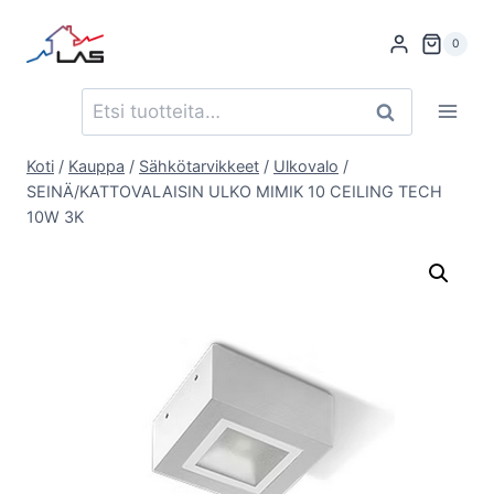
Siirry
sisältöön
0
Etsi:
Haku
Koti
/
Kauppa
/
Sähkötarvikkeet
/
Ulkovalo
/
SEINÄ/KATTOVALAISIN ULKO MIMIK 10 CEILING TECH
10W 3K