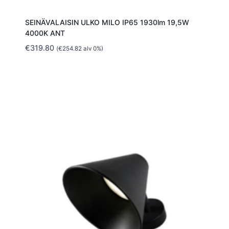
SEINÄVALAISIN ULKO MILO IP65 1930lm 19,5W
4000K ANT
€
319.80
(
€
254.82
alv 0%)