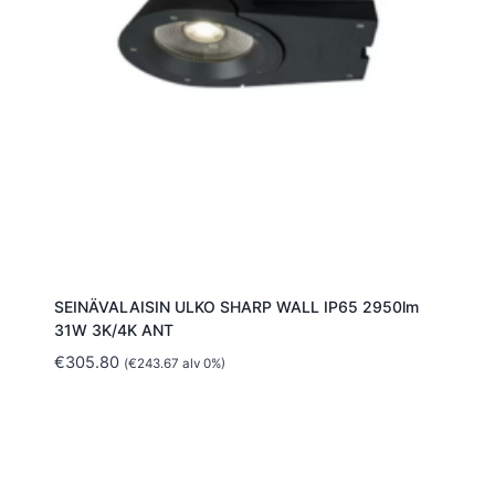
SEINÄVALAISIN ULKO SHARP WALL IP65 2950lm
31W 3K/4K ANT
€
305.80
(
€
243.67
alv 0%)