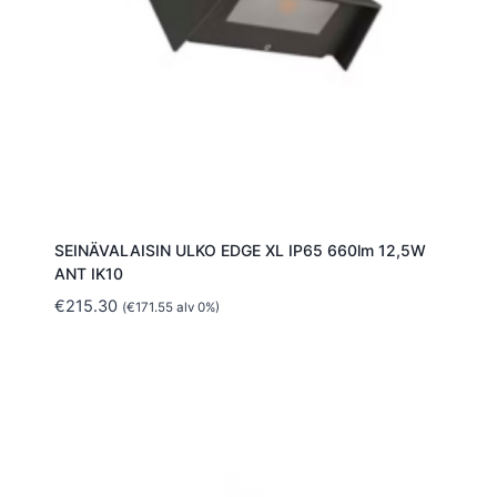
SEINÄVALAISIN ULKO EDGE XL IP65 660lm 12,5W
ANT IK10
€
215.30
(
€
171.55
alv 0%)