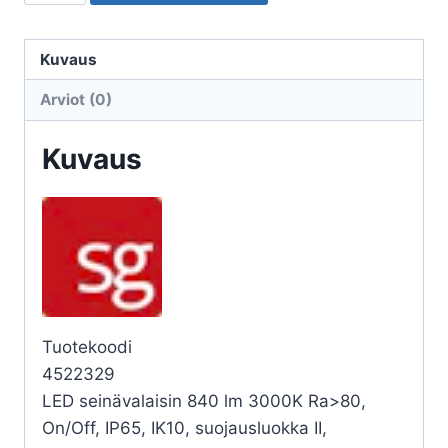
ULKO
PRIMO
1100
Kuvaus
11,5W
Arviot (0)
3K
SEN
Kuvaus
GR
määrä
Tuotekoodi
4522329
LED seinävalaisin 840 lm 3000K Ra>80,
On/Off, IP65, IK10, suojausluokka II,