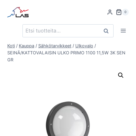
Siirry
sisältöön
0
Etsi:
Haku
Koti
/
Kauppa
/
Sähkötarvikkeet
/
Ulkovalo
/
SEINÄ/KATTOVALAISIN ULKO PRIMO 1100 11,5W 3K SEN
GR