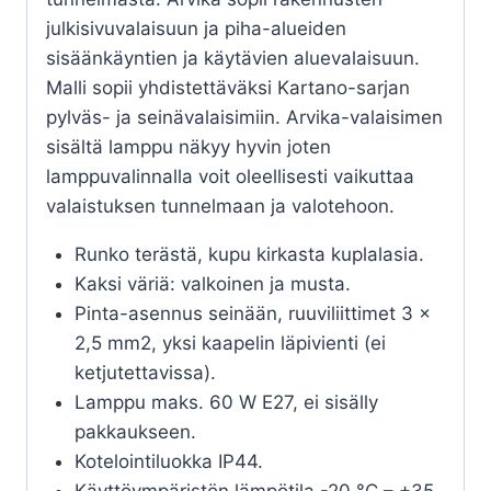
julkisivuvalaisuun ja piha-alueiden
sisäänkäyntien ja käytävien aluevalaisuun.
Malli sopii yhdistettäväksi Kartano-sarjan
pylväs- ja seinävalaisimiin. Arvika-valaisimen
sisältä lamppu näkyy hyvin joten
lamppuvalinnalla voit oleellisesti vaikuttaa
valaistuksen tunnelmaan ja valotehoon.
Runko terästä, kupu kirkasta kuplalasia.
Kaksi väriä: valkoinen ja musta.
Pinta-asennus seinään, ruuviliittimet 3 x
2,5 mm2, yksi kaapelin läpivienti (ei
ketjutettavissa).
Lamppu maks. 60 W E27, ei sisälly
pakkaukseen.
Kotelointiluokka IP44.