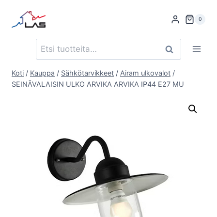
Siirry
sisältöön
0
Etsi:
Haku
Koti
/
Kauppa
/
Sähkötarvikkeet
/
Airam ulkovalot
/
SEINÄVALAISIN ULKO ARVIKA ARVIKA IP44 E27 MU