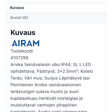
ARVIKA
ARVIKA
Kuvaus
IP44
Arviot (0)
E27
MU
Kuvaus
määrä
Tuotekoodi
4107298
Arvika Seinävalaisin ulko IP44; SL I; LED
vaihdettava; Päättyvä; 3×2.5mm²; Kotelo
Teräs; Väri mus; Suojus Läpinäkyvä lasi
Perinteinen Arvika-seinävalaisimen
teräsrungon sulava muoto ja suuri
kuplalasikupu henkivät nostalgiaa ja
muistuttavat vanhojen pihapiirien
tunnelmasta. Arvika sopii rakennusten