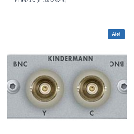
€
1,562.00
(
€
1,244.62
alv 0%)
Ale!