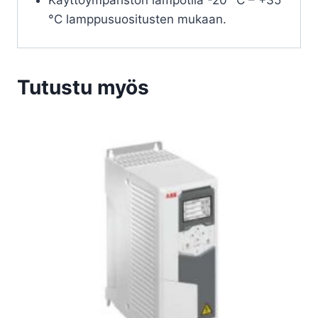
Käyttöympäristön lämpötila -20 °C – +35
°C lamppusuositusten mukaan.
Tutustu myös