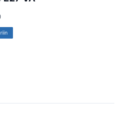
)
riin