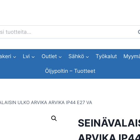
i:
H
akeri
Lvi
Outlet
Sähkö
Työkalut
Myymä
Öljypoltin – Tuotteet
LAISIN ULKO ARVIKA ARVIKA IP44 E27 VA
SEINÄVALAI
ARVIKA IP44