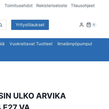
Toimitusehdot
Rekisteriseloste
Tilausohjeet
Yritystilaukset
aku
0
lä
Vuokrattavat Tuotteet
Ilmalämpöpumput
SIN ULKO ARVIKA
 E27 VA