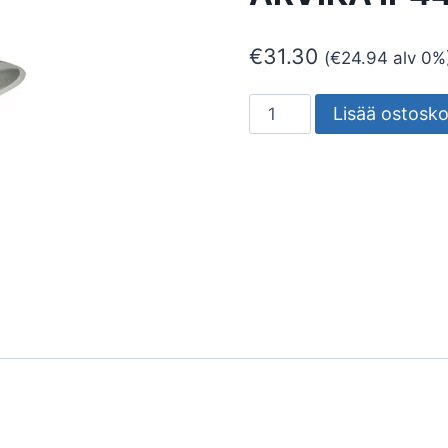
€
31.30
(
€
24.94
alv 0%
SEINÄVALAISIN
Lisää ostosko
ULKO
ARVIKA
ARVIKA
IP44
E27
VA
määrä