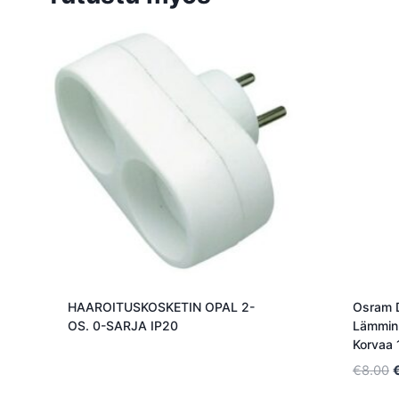
HAAROITUSKOSKETIN OPAL 2-
Osram 
OS. 0-SARJA IP20
Lämmin 
Korvaa
A
€
8.00
h