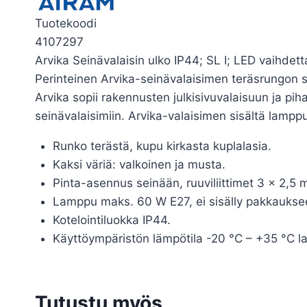
Tuotekoodi
4107297
Arvika Seinävalaisin ulko IP44; SL I; LED vaihdet
Perinteinen Arvika-seinävalaisimen teräsrungon s
Arvika sopii rakennusten julkisivuvalaisuun ja pih
seinävalaisimiin. Arvika-valaisimen sisältä lampp
Runko terästä, kupu kirkasta kuplalasia.
Kaksi väriä: valkoinen ja musta.
Pinta-asennus seinään, ruuviliittimet 3 x 2,5 mm
Lamppu maks. 60 W E27, ei sisälly pakkaukse
Kotelointiluokka IP44.
Käyttöympäristön lämpötila -20 °C – +35 °C 
Tutustu myös