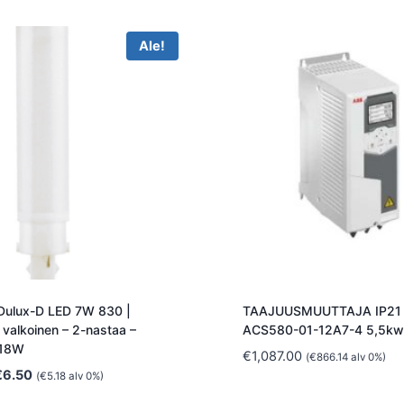
Ale!
Dulux-D LED 7W 830 |
TAAJUUSMUUTTAJA IP21
valkoinen – 2-nastaa –
ACS580-01-12A7-4 5,5kw
 18W
€
1,087.00
(
€
866.14
alv 0%)
lkuperäinen
Nykyinen
€
6.50
(
€
5.18
alv 0%)
inta
hinta