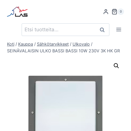
Siirry
sisältöön
0
Etsi:
Haku
Koti
/
Kauppa
/
Sähkötarvikkeet
/
Ulkovalo
/
SEINÄVALAISIN ULKO BASSI BASSI 10W 230V 3K HK GR