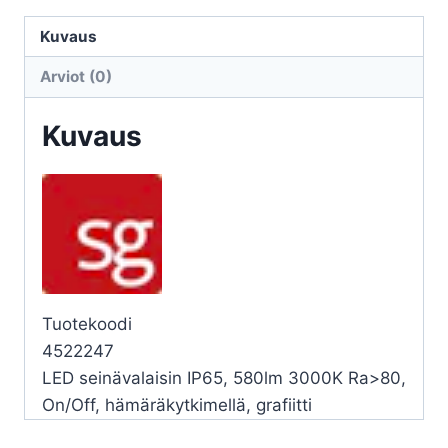
BASSI
BASSI
Kuvaus
10W
Arviot (0)
230V
3K
Kuvaus
HK
GR
määrä
Tuotekoodi
4522247
LED seinävalaisin IP65, 580lm 3000K Ra>80,
On/Off, hämäräkytkimellä, grafiitti