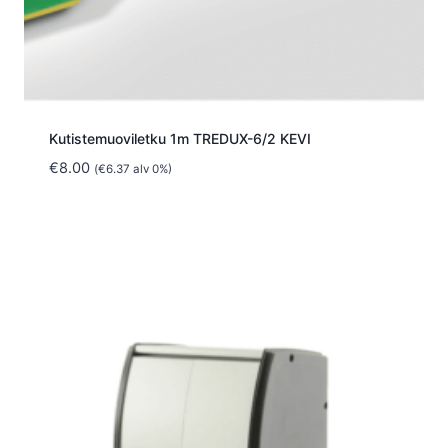
Kutistemuoviletku 1m TREDUX-6/2 KEVI
€
8.00
(
€
6.37
alv 0%)