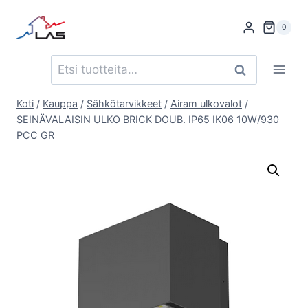
Siirry
sisältöön
0
Etsi:
Haku
Koti
/
Kauppa
/
Sähkötarvikkeet
/
Airam ulkovalot
/
SEINÄVALAISIN ULKO BRICK DOUB. IP65 IK06 10W/930
PCC GR