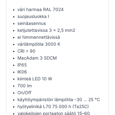
väri harmaa RAL 7024
suojausluokka I
seinäasennus
ketjutettavissa 3 x 2,5 mm2
ei himmennettävissä
värilämpötila 3000 K
CRI > 90
MacAdam 3 SDCM
IP65
IK06
kiinteä LED 10 W
700 lm
On/Off
käyttöympäristön lämpötila -30 … 25 °C
hyötyelinikä L70 75 000 h (Ta25C)
valokeilojen portaaton säätö 15–60