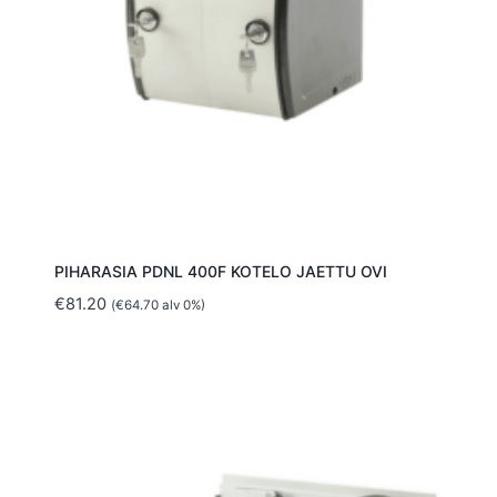
PIHARASIA PDNL 400F KOTELO JAETTU OVI
€
81.20
(
€
64.70
alv 0%)