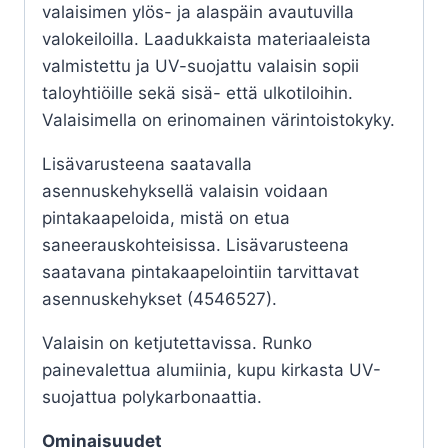
valaisimen ylös- ja alaspäin avautuvilla
valokeiloilla. Laadukkaista materiaaleista
valmistettu ja UV-suojattu valaisin sopii
taloyhtiöille sekä sisä- että ulkotiloihin.
Valaisimella on erinomainen värintoistokyky.
Lisävarusteena saatavalla
asennuskehyksellä valaisin voidaan
pintakaapeloida, mistä on etua
saneerauskohteisissa. Lisävarusteena
saatavana pintakaapelointiin tarvittavat
asennuskehykset (4546527).
Valaisin on ketjutettavissa. Runko
painevalettua alumiinia, kupu kirkasta UV-
suojattua polykarbonaattia.
Ominaisuudet