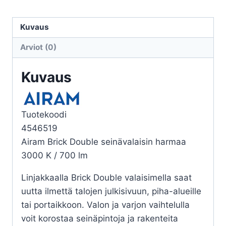
BRICK
DOUB.
Kuvaus
IP65
Arviot (0)
IK06
10W/930
Kuvaus
PCC
GR
määrä
Tuotekoodi
4546519
Airam Brick Double seinävalaisin harmaa
3000 K / 700 lm
Linjakkaalla Brick Double valaisimella saat
uutta ilmettä talojen julkisivuun, piha-alueille
tai portaikkoon. Valon ja varjon vaihtelulla
voit korostaa seinäpintoja ja rakenteita