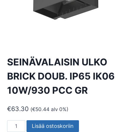
SEINÄVALAISIN ULKO
BRICK DOUB. IP65 IK06
10W/930 PCC GR
€
63.30
(
€
50.44
alv 0%)
SEINÄVALAISIN
Lisää ostoskoriin
ULKO