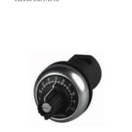
(
€
497.21
alv 0%)