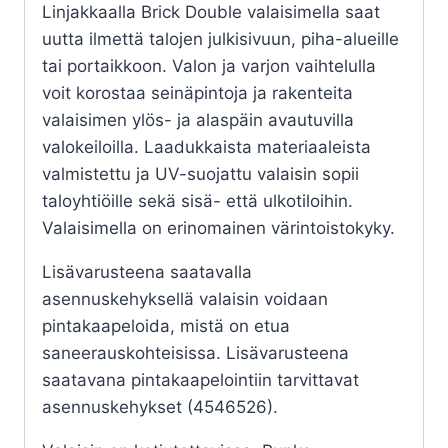
Linjakkaalla Brick Double valaisimella saat
uutta ilmettä talojen julkisivuun, piha-alueille
tai portaikkoon. Valon ja varjon vaihtelulla
voit korostaa seinäpintoja ja rakenteita
valaisimen ylös- ja alaspäin avautuvilla
valokeiloilla. Laadukkaista materiaaleista
valmistettu ja UV-suojattu valaisin sopii
taloyhtiöille sekä sisä- että ulkotiloihin.
Valaisimella on erinomainen värintoistokyky.
Lisävarusteena saatavalla
asennuskehyksellä valaisin voidaan
pintakaapeloida, mistä on etua
saneerauskohteisissa. Lisävarusteena
saatavana pintakaapelointiin tarvittavat
asennuskehykset (4546526).