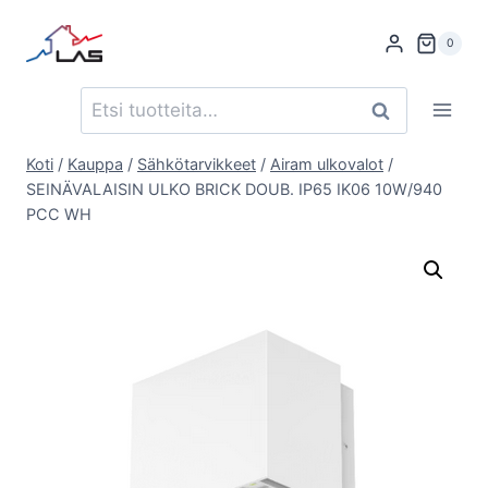
Siirry
sisältöön
0
Etsi:
Haku
Koti
/
Kauppa
/
Sähkötarvikkeet
/
Airam ulkovalot
/
SEINÄVALAISIN ULKO BRICK DOUB. IP65 IK06 10W/940
PCC WH