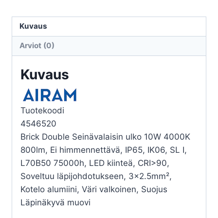
BRICK
DOUB.
Kuvaus
IP65
Arviot (0)
IK06
10W/940
Kuvaus
PCC
WH
määrä
Tuotekoodi
4546520
Brick Double Seinävalaisin ulko 10W 4000K
800lm, Ei himmennettävä, IP65, IK06, SL I,
L70B50 75000h, LED kiinteä, CRI>90,
Soveltuu läpijohdotukseen, 3×2.5mm²,
Kotelo alumiini, Väri valkoinen, Suojus
Läpinäkyvä muovi