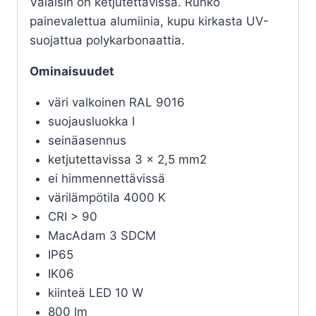
Valaisin on ketjutettavissa. Runko
painevalettua alumiinia, kupu kirkasta UV-
suojattua polykarbonaattia.
Ominaisuudet
väri valkoinen RAL 9016
suojausluokka I
seinäasennus
ketjutettavissa 3 x 2,5 mm2
ei himmennettävissä
värilämpötila 4000 K
CRI > 90
MacAdam 3 SDCM
IP65
IK06
kiinteä LED 10 W
800 lm