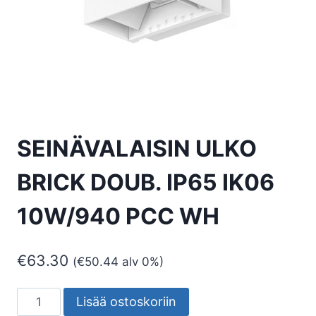
SEINÄVALAISIN ULKO
BRICK DOUB. IP65 IK06
10W/940 PCC WH
€
63.30
(
€
50.44
alv 0%)
SEINÄVALAISIN
Lisää ostoskoriin
ULKO