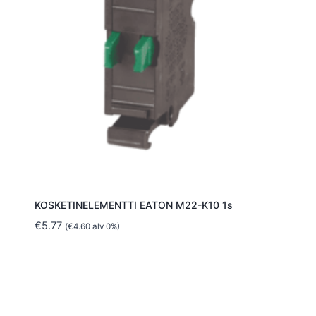
KOSKETINELEMENTTI EATON M22-K10 1s
€
5.77
(
€
4.60
alv 0%)