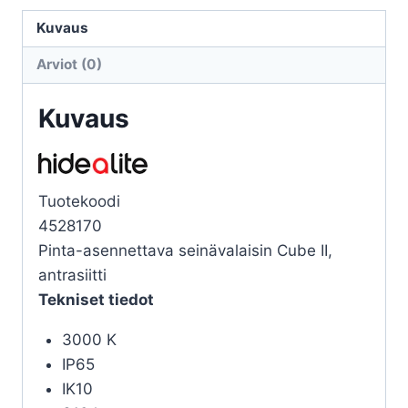
CUBE
II
Kuvaus
ANTRASIITTI
Arviot (0)
3000K
määrä
Kuvaus
Tuotekoodi
4528170
Pinta-asennettava seinävalaisin Cube II,
antrasiitti
Tekniset tiedot
3000 K
IP65
IK10