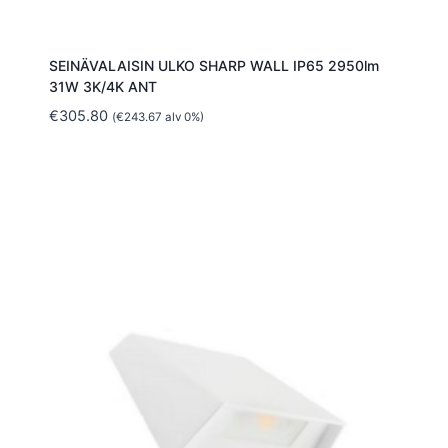
SEINÄVALAISIN ULKO SHARP WALL IP65 2950lm
31W 3K/4K ANT
€
305.80
(
€
243.67
alv 0%)