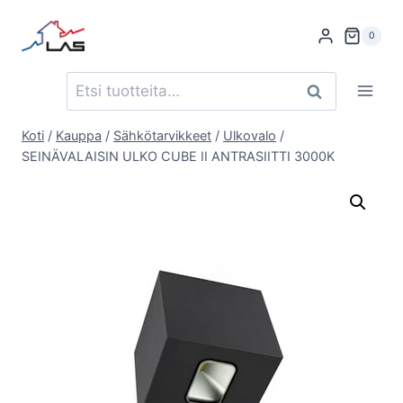
Siirry
sisältöön
0
Etsi:
Haku
Koti
/
Kauppa
/
Sähkötarvikkeet
/
Ulkovalo
/
SEINÄVALAISIN ULKO CUBE II ANTRASIITTI 3000K