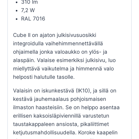
310 lm
7,2 W
RAL 7016
Cube II on ajaton julkisivusuosikki
integroidulla vaihehimmennettävällä
ohjaimella jonka valoaukko on ylös- ja
alaspäin. Valaise esimerkiksi julkisivu, luo
miellyttävä vaikutelma ja himmennä valo
helposti halutulle tasolle.
Valaisin on iskunkestävä (IK10), ja sillä on
kestävä jauhemaalaus pohjoismaisen
ilmaston haasteisiin. Se on helppo asentaa
erillisen kaksoisläpiviennillä varustetun
taustakappaleen ansiosta, pikaliittimet
ketjutusmahdollisuudella. Koroke kaapelin