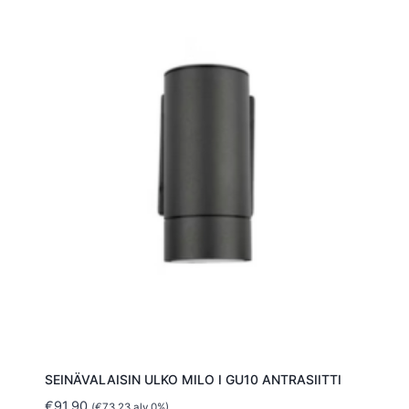
SEINÄVALAISIN ULKO MILO I GU10 ANTRASIITTI
€
91.90
(
€
73.23
alv 0%)