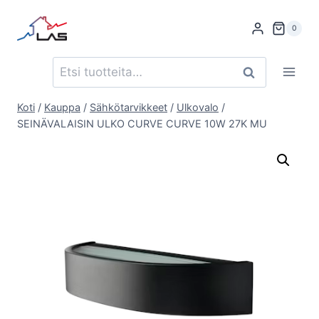
Siirry
sisältöön
0
Etsi:
Haku
Koti
/
Kauppa
/
Sähkötarvikkeet
/
Ulkovalo
/
SEINÄVALAISIN ULKO CURVE CURVE 10W 27K MU