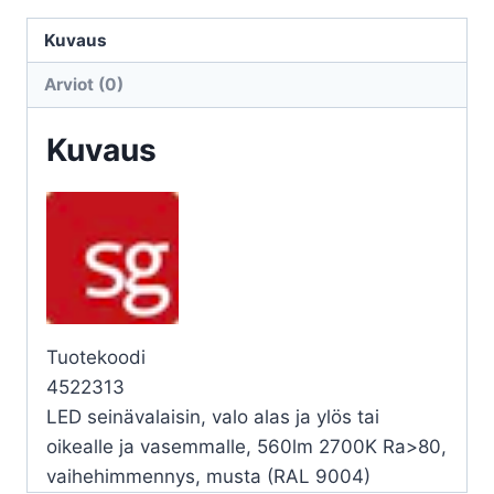
CURVE
CURVE
Kuvaus
10W
Arviot (0)
27K
MU
Kuvaus
määrä
Tuotekoodi
4522313
LED seinävalaisin, valo alas ja ylös tai
oikealle ja vasemmalle, 560lm 2700K Ra>80,
vaihehimmennys, musta (RAL 9004)