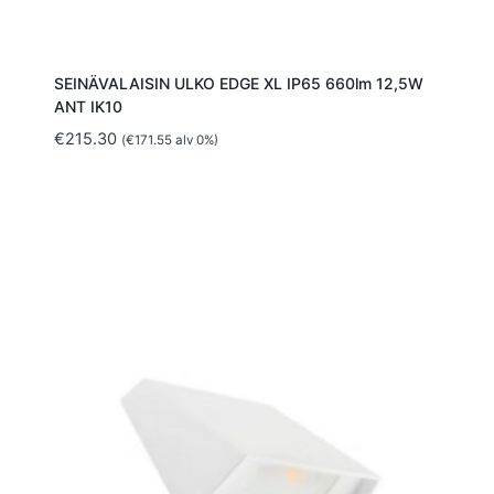
SEINÄVALAISIN ULKO EDGE XL IP65 660lm 12,5W
ANT IK10
€
215.30
(
€
171.55
alv 0%)