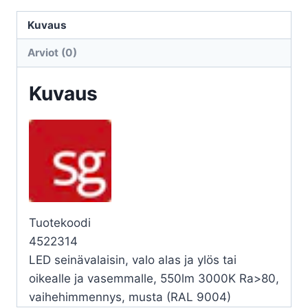
CURVE
CURVE
Kuvaus
10W
Arviot (0)
3K
MU
Kuvaus
määrä
Tuotekoodi
4522314
LED seinävalaisin, valo alas ja ylös tai
oikealle ja vasemmalle, 550lm 3000K Ra>80,
vaihehimmennys, musta (RAL 9004)