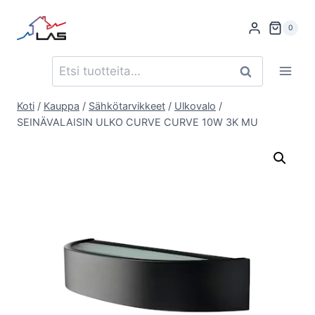
Siirry
sisältöön
0
Etsi:
Haku
Koti
/
Kauppa
/
Sähkötarvikkeet
/
Ulkovalo
/
SEINÄVALAISIN ULKO CURVE CURVE 10W 3K MU