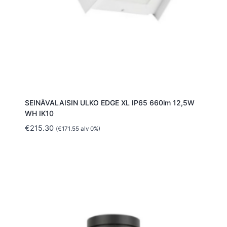
SEINÄVALAISIN ULKO EDGE XL IP65 660lm 12,5W
WH IK10
€
215.30
(
€
171.55
alv 0%)